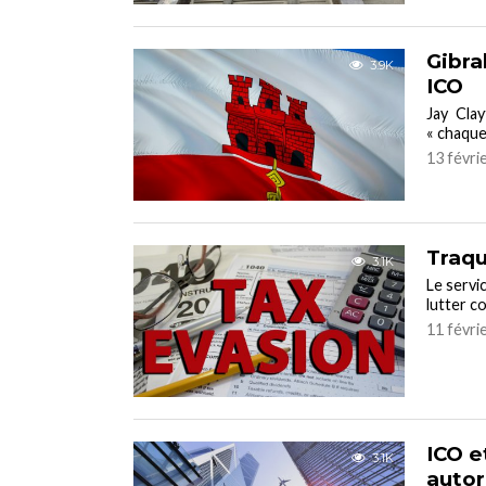
Gibra
3.9K
ICO
Jay Cla
« chaque
13 févri
Traqu
3.1K
Le servi
lutter co
11 févri
ICO e
3.1K
autor