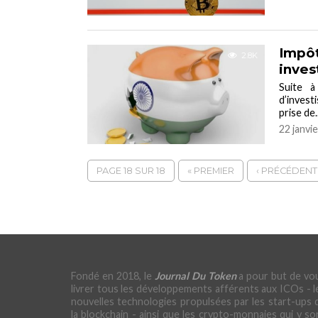
Impôt
2.8K
inves
Suite à
d’inves
prise de..
22 janvi
PAGE 18 SUR 18
« PREMIER
‹ PRÉCÉDENT
Fondé en 2018, le
Journal Du Token
a pour but de vo
livrer tous les développements afférents aux ICOs - l
nouvelles technologies propulsées par les start-ups 
la blockchain - ainsi que les crypto-monnaies qui y so