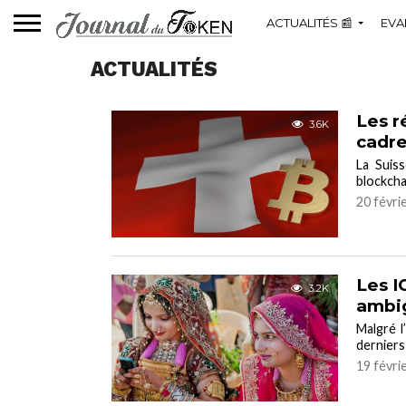
ACTUALITÉS 📰
EVA
ACTUALITÉS
Les r
3.6K
cadre
La Suis
blockchai
20 févri
Les I
3.2K
ambig
Malgré 
derniers
19 févri