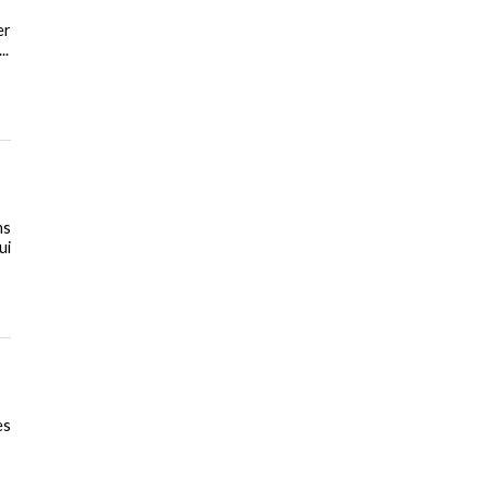
er
..
ns
ui
es