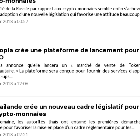
to-monnaies
ïté de la Russie par rapport aux crypto-monnaies semble enfin s’achev
l’adoption d’une nouvelle législation qui favorise une attitude beaucoup.
er 2018 à 00:57
opia crée une plateforme de lancement pour
CO
pia annonce qu’elle lancera un « marché de vente de Toke
taire. » La plateforme sera conçue pour fournir des services d’app
-ups...
er 2018 à 12:06
aîlande crée un nouveau cadre législatif pour
rypto-monnaies
emaine, les autorités thaïs ont entamé les premières démarch
ve pour favoriser la mise en place d’un cadre réglementaire pour les...
er 2018 à 02:21