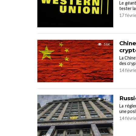
Le géant
tester la
17 févri
Chine
3.6K
cryp
La Chine
des cryp
14 févri
Russi
3.2K
La régl
une posit
14 févri