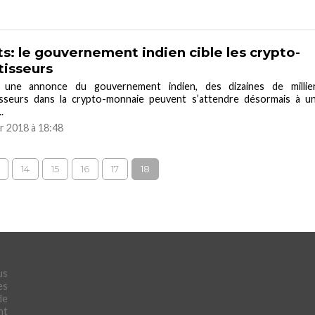
s: le gouvernement indien cible les crypto-
tisseurs
 une annonce du gouvernement indien, des dizaines de millie
tisseurs dans la crypto-monnaie peuvent s’attendre désormais à u
.
er 2018 à 18:48
14
15
16
17
18
us
es
de
nt