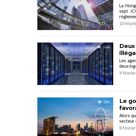
La Hong
sept IC
réglemen
10 févri
Deux 
3.4K
illég
Les agen
deux ing
9 févrie
Le go
3.6K
favor
Alors qu
secteur 
8 févrie