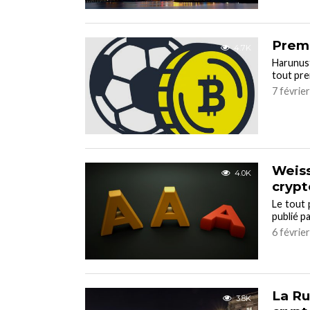
Premi
4.7K
Harunust
tout pre
7 févrie
Weiss
4.0K
cryp
Le tout 
publié p
6 févrie
La Ru
3.8K