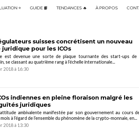
LUATION ⭐
GUIDE 📙
TENDANCES 🔥
À PROPOS
CONT
égulateurs suisses concrétisent un nouveau
 juridique pour les ICOs
se est devenue une sorte de plaque tournante des start-ups de 
n, se classant au quatrième rang à l’échelle internationale...
er 2018 à 16:30
COs indiennes en pleine floraison malgré les
uïtés juridiques
l’attitude ambivalente manifestée par son gouvernement au cours d
 mois à l’égard de l’ensemble du phénomène de la crypto-monnaie, en...
er 2018 à 13:30