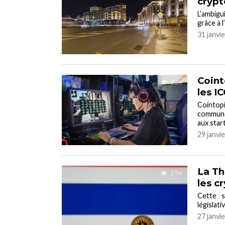
cryp
L’ambigu
grâce à 
31 janvi
Coint
3.2K
les I
Cointo
communau
aux start
29 janvi
La Th
2.7K
les c
Cette s
législati
27 janvi