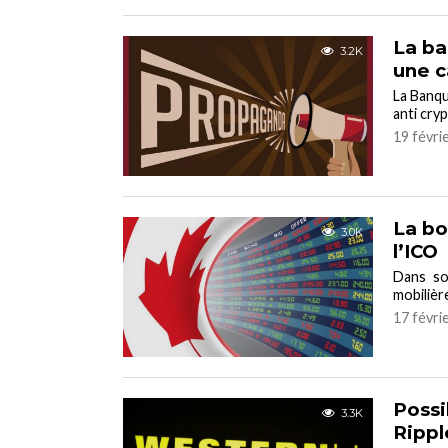
La ba
3.2K
une 
La Banqu
anti cry
19 févri
La bo
3.0K
l’ICO
Dans so
mobilièr
17 févri
Possi
3.3K
Rippl