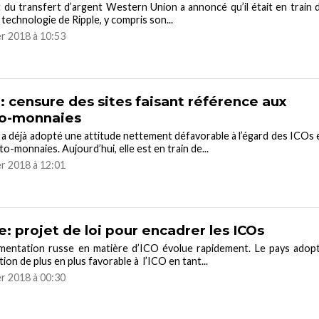
 du transfert d’argent Western Union a annoncé qu’il était en train 
 technologie de Ripple, y compris son...
er 2018 à 10:53
: censure des sites faisant référence aux
to-monnaies
 a déjà adopté une attitude nettement défavorable à l’égard des ICOs 
to-monnaies. Aujourd’hui, elle est en train de...
er 2018 à 12:01
e: projet de loi pour encadrer les ICOs
ementation russe en matière d’ICO évolue rapidement. Le pays adop
ion de plus en plus favorable à l’ICO en tant...
er 2018 à 00:30