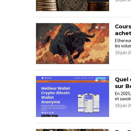
Cours
692
achet
Ethereum
les volu
18 juin 
Quel 
1.0K
sur B
En 2025, 
et savoi
18 juin 