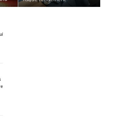
ui
s
re