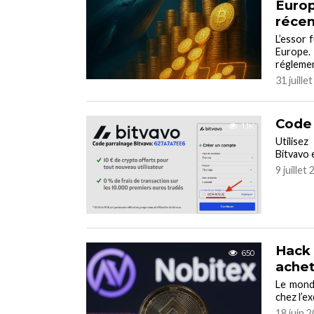
Europ
réce
L’essor 
Europe.
réglemen
31 juille
Code 
1.1K
Utilise
Bitvavo 
9 juillet
Hack 
650
achet
Le monde
chez l’e
18 juin 