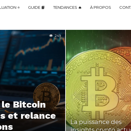
LUATION ⭐
GUIDE 📙
TENDANCES 🔥
À PROPOS
CONT
249
 le Bitcoin
es et relance
La puissance des
ons
insights crypto actu