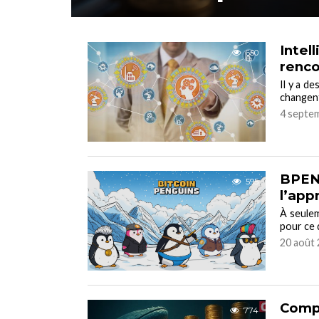
Intel
650
renco
Il y a d
changent 
4 septe
BPENG
595
l’app
À seulem
pour ce 
20 août 
Compr
774