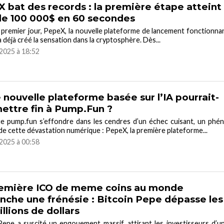
 bat des records : la première étape atteint
de 100 000$ en 60 secondes
premier jour, PepeX, la nouvelle plateforme de lancement fonctionna
 a déjà créé la sensation dans la cryptosphère. Dès...
2025 à 18:52
 nouvelle plateforme basée sur l’IA pourrait-
mettre fin à Pump.Fun ?
e pump.fun s’effondre dans les cendres d’un échec cuisant, un phén
e cette dévastation numérique : PepeX, la première plateforme...
2025 à 00:58
remière ICO de meme coins au monde
nche une frénésie : Bitcoin Pepe dépasse les
illions de dollars
Pepe a suscité un engouement massif, attirant les investisseurs d’u