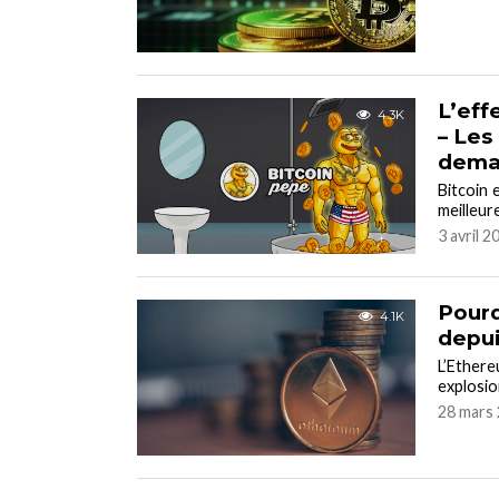
L’eff
4.3K
– Les
dema
Bitcoin 
meilleur
3 avril 2
Pourq
4.1K
depui
L’Ether
explosio
28 mars 