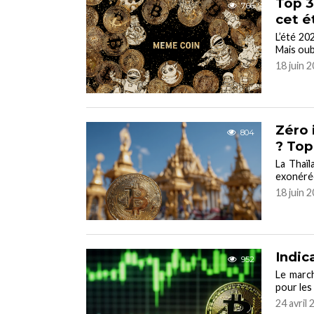
Top 3
766
cet é
L’été 20
Mais oub
18 juin 
Zéro 
804
? Top
La Thaïl
exonérée
18 juin 
Indic
952
Le marc
pour les
24 avril