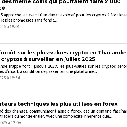
 des meme coins qui pourraient faire x1000
té
25 approche, et avec lui un climat explosif pour les cryptos à fort levie
liez les promesses sans fond :...
2025 à 19:01
impôt sur les plus-values crypto en Thaïlande
 cryptos à surveiller en juillet 2025
ande frappe fort : jusqu’à 2029, les plus-values sur les cryptos sero
s d’impôt, à condition de passer par une plateforme...
2025 à 18:54
ateurs techniques les plus utilisés en forex
hé des changes, communément appelé forex, est un domaine fascina
 traders du monde entier. Avec une complexité inhérente due...
 2025 à 12:06