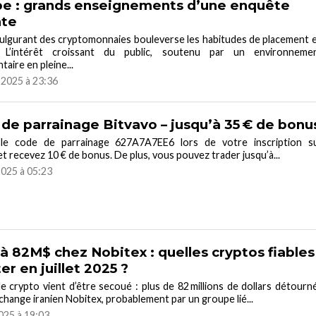
e : grands enseignements d’une enquête
nte
fulgurant des cryptomonnaies bouleverse les habitudes de placement 
 L’intérêt croissant du public, soutenu par un environneme
taire en pleine...
t 2025 à 23:36
de parrainage Bitvavo – jusqu’à 35 € de bonu
z le code de parrainage 627A7A7EE6 lors de votre inscription s
et recevez 10 € de bonus. De plus, vous pouvez trader jusqu’à...
 2025 à 05:23
à 82M$ chez Nobitex : quelles cryptos fiables
er en juillet 2025 ?
 crypto vient d’être secoué : plus de 82 millions de dollars détourn
xchange iranien Nobitex, probablement par un groupe lié...
2025 à 19:03