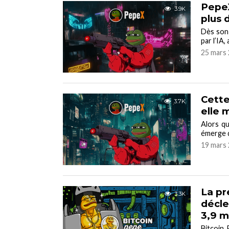
PepeX
3.9K
plus 
Dès son 
par l’IA,
25 mars 
Cette
3.7K
elle 
Alors qu
émerge d
19 mars 
La p
3.3K
décle
3,9 m
Bitcoin 