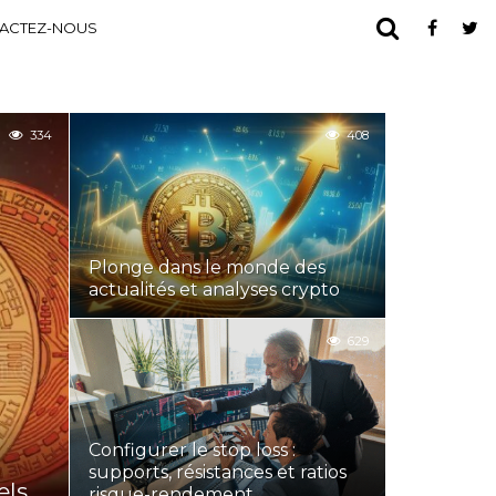
ACTEZ-NOUS
334
408
Plonge dans le monde des
actualités et analyses crypto
629
Configurer le stop loss :
supports, résistances et ratios
els
risque-rendement