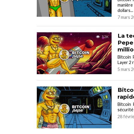
manière 
dollars...
7 mars 2
La te
3.2K
Pepe 
milli
Bitcoin 
Layer 2 r
5 mars 2
Bitco
3.1K
rapid
Bitcoin
sécurité 
28 févri