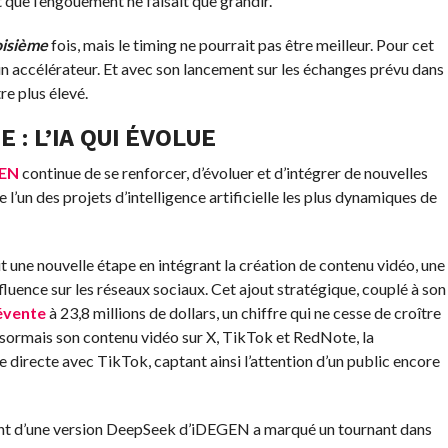
 que l’engouement ne faisait que grandir.
oisième
fois, mais le timing ne pourrait pas être meilleur. Pour cet
t un accélérateur. Et avec son lancement sur les échanges prévu dans
re plus élevé.
: L’IA QUI ÉVOLUE
EN
continue de se renforcer, d’évoluer et d’intégrer de nouvelles
l’un des projets d’intelligence artificielle les plus dynamiques de
t une nouvelle étape en intégrant la création de contenu vidéo, une
fluence sur les réseaux sociaux. Cet ajout stratégique, couplé à son
évente
à 23,8 millions de dollars, un chiffre qui ne cesse de croître
sormais son contenu vidéo sur X, TikTok et RedNote, la
directe avec TikTok, captant ainsi l’attention d’un public encore
ment d’une version DeepSeek d’iDEGEN a marqué un tournant dans