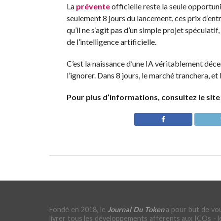
La
prévente
officielle reste la seule opportun
seulement 8 jours du lancement, ces prix d’ent
qu’il ne s’agit pas d’un simple projet spéculat
de l’intelligence artificielle.
C’est la naissance d’une IA véritablement décen
l’ignorer. Dans 8 jours, le marché tranchera, et
Pour plus d’informations, consultez le sit
Fondé en 2018, le
Journal Du Token
a pour but de vo
livrer tous les développements afférents aux ICOs - l