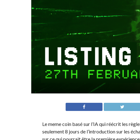
Le meme coin basé sur l’IA qui réécrit les règle
seulement 8 jours de l’introduction sur les éch
sur ce qui pourrait être la première expérienc