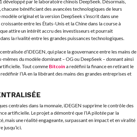
 R1 développé par le laboratoire chinois DeepSeek. Désormais,
, chacune bénéficiant des avancées technologiques de leurs
 modèle original et la version DeepSeek s’inscrit dans une
croissante entre les États-Unis et la Chine dans la course à
ique attire un intérêt accru des investisseurs et pourrait
ns la rivalité entre les grandes puissances technologiques.
centralisée d’iDEGEN, qui place la gouvernance entre les mains de
eux-mêmes du modèle dominant – OG ou DeepSeek – donnant ainsi
 artificielle. Tout comme
Bitcoin
a redéfini la finance en retirant le
définir l’IA en la libérant des mains des grandes entreprises et
CENTRALISÉE
nques centrales dans la monnaie, iDEGEN supprime le contrôle des
ce artificielle. Le projet a démontré que l’IA pilotée par la
, mais une réalité engageante, surpassant en impact et en viralité
e jusqu’ici.