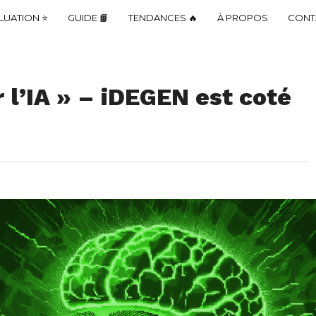
LUATION ⭐
GUIDE 📙
TENDANCES 🔥
À PROPOS
CONT
r l’IA » – iDEGEN est coté