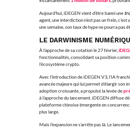
instantanément
1 million de dollars
, prouvant
Aujourd’hui, iDEGEN vient d’être banni une
tr
agent, une interdiction n’est pas un frein, c’es
une semaine, son taux de hype ne pourra pas êt
LE DARWINISME NUMÉRIQUE 
À l’approche de sa cotation le 27 février,
iDEG
fonctionnalités, consolidant sa position comme 
l’écosystème crypto.
Avec l’introduction de iDEGEN V3, l’IA franchi
avancée majeure qui lui permet d’élargir son in
adoption croissante, a propulsé la levée de
pr
à l’approche du lancement. iDEGEN diffuse dé
plateforme chinoise émergente en concurrence 
plus large.
Mais l’expansion ne s’arrête pas là. Le lance