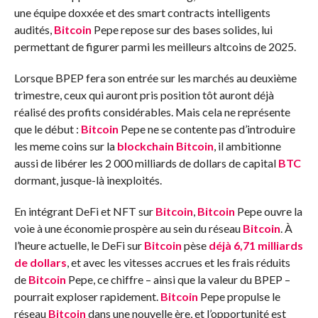
une équipe doxxée et des smart contracts intelligents
audités,
Bitcoin
Pepe repose sur des bases solides, lui
permettant de figurer parmi les meilleurs altcoins de 2025.
Lorsque BPEP fera son entrée sur les marchés au deuxième
trimestre, ceux qui auront pris position tôt auront déjà
réalisé des profits considérables. Mais cela ne représente
que le début :
Bitcoin
Pepe ne se contente pas d’introduire
les meme coins sur la
blockchain
Bitcoin
, il ambitionne
aussi de libérer les 2 000 milliards de dollars de capital
BTC
dormant, jusque-là inexploités.
En intégrant DeFi et NFT sur
Bitcoin
,
Bitcoin
Pepe ouvre la
voie à une économie prospère au sein du réseau
Bitcoin
. À
l’heure actuelle, le DeFi sur
Bitcoin
pèse
déjà 6,71 milliards
de dollars
, et avec les vitesses accrues et les frais réduits
de
Bitcoin
Pepe, ce chiffre – ainsi que la valeur du BPEP –
pourrait exploser rapidement.
Bitcoin
Pepe propulse le
réseau
Bitcoin
dans une nouvelle ère, et l’opportunité est