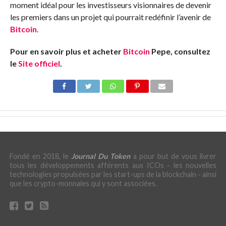
moment idéal pour les investisseurs visionnaires de devenir
les premiers dans un projet qui pourrait redéfinir l’avenir de
Bitcoin
.
Pour en savoir plus et acheter
Bitcoin
Pepe, consultez
le
Site officiel
.
Fondé en 2018, le
Journal Du Token
a pour but de vous livrer
tous les développements afférents aux ICOs - les nouvelles
technologies propulsées par les start-ups de la blockchain - ainsi
que les crypto-monnaies qui y sont associées.