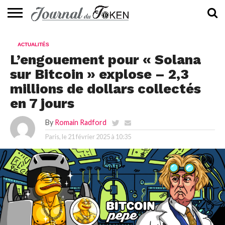
ACTUALITÉS
📰
EVALUATION
GUIDE
TENDANCES
À
CONTACTEZ-
ACTUALITÉS
⭐
📙
🔥
PROPOS
NOUS
L’engouement pour « Solana
sur Bitcoin » explose – 2,3
millions de dollars collectés
en 7 jours
By
Romain Radford
Paris, le
21 février 2025 à 10:35