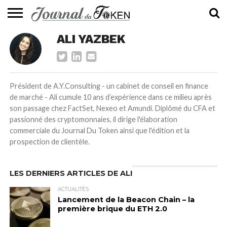
ACTUALITÉS
ALI YAZBEK
📰
EVALUATION
GUIDE
TENDANCES
À
CONTACTEZ-
⭐
📙
🔥
PROPOS
NOUS
Président de A.Y.Consulting - un cabinet de conseil en finance
de marché - Ali cumule 10 ans d’expérience dans ce milieu après
son passage chez FactSet, Nexeo et Amundi. Diplômé du CFA et
passionné des cryptomonnaies, il dirige l'élaboration
commerciale du Journal Du Token ainsi que l'édition et la
prospection de clientèle.
LES DERNIERS ARTICLES DE ALI
ACTUALITÉS
Lancement de la Beacon Chain – la
première brique du ETH 2.0