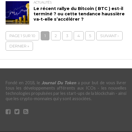
ACTUALITÉS
Le récent rallye du Bitcoin ( BTC ) est-il
terminé ? ou cette tendance haussière
va-t-elle s’accélérer ?
PAGE 1 SUR 10
1
2
3
4
5
SUIVANT ›
DERNIER »
Fondé en 2018, le
Journal Du Token
a pour but de vous livrer
tous les développements afférents aux ICOs - les nouvelles
technologies propulsées par les start-ups de la blockchain - ainsi
que les crypto-monnaies qui y sont associées.