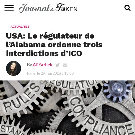
ACTUALITÉS
📰
EVALUATION
GUIDE
TENDANCES
À
CONTACTEZ-
ACTUALITÉS
⭐
📙
🔥
PROPOS
NOUS
USA: Le régulateur de
l’Alabama ordonne trois
interdictions d’ICO
By
Ali Yazbek
Paris, le
29 mai 2018 à 13:00