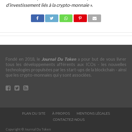
d’investissement liés à la crypto-monnaie ».
Fondé en 2018, le
Journal Du Token
a pour but de vous livrer
tous les développements afférents aux ICOs - les nouvelles
technologies propulsées par les start-ups de la blockchain - ainsi
que les crypto-monnaies qui y sont associées.
PLAN DU SITE
À PROPOS
MENTIONS LÉGALES
CONTACTEZ-NOUS
Copyright © Journal Du Token