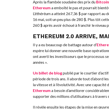
Après la flambée soudaine des prix du
Bitcoin
Ethereum
a emboîté le pas et pourrait bientô
L’éthéréum a atteint 267,36 $ par rapport au d
16 mai, soit un peu plus de 280 $. Plus tôt cett
260 $ après avoir échoué à franchir le niveau p
ETHEREUM 2.0 ARRIVE, MA
Il y a eu beaucoup de battage autour d’
Ether
espère lui donner une nouvelle base opérationne
ont averti les investisseurs que le processus s
années ».
Un billet de blog
publié par le courtier d’act
période de trois ans. Il aborde tout d’abord le
la vitesse et à l’évolutivité. Avec une capacit
Ethereum
a besoin d’améliorer considérableme
supporter des millions d’utilisateurs à travers
Il révèle ensuite les étapes de la mise en œuvre