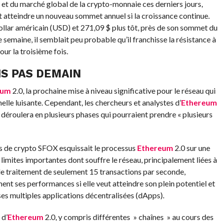
et du marché global de la crypto-monnaie ces derniers jours,
t atteindre un nouveau sommet annuel si la croissance continue.
ollar américain (USD) et 271,09 $ plus tôt, près de son sommet du
e semaine, il semblait peu probable qu’il franchisse la résistance à
our la troisième fois.
IS PAS DEMAIN
eum
2.0, la prochaine mise à niveau significative pour le réseau qui
lle luisante. Cependant, les chercheurs et analystes d’
Ethereum
e déroulera en plusieurs phases qui pourraient prendre « plusieurs
ifs de crypto SFOX esquissait le processus
Ethereum
2.0 sur une
s limites importantes dont souffre le réseau, principalement liées à
é de traitement de seulement 15 transactions par seconde,
nt ses performances si elle veut atteindre son plein potentiel et
 ses multiples applications décentralisées (dApps).
 d’
Ethereum
2.0, y compris différentes » chaînes » au cours des