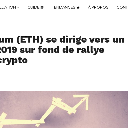
LUATION ⭐
GUIDE 📙
TENDANCES 🔥
À PROPOS
CONT
eum (ETH) se dirige vers un
19 sur fond de rallye
crypto