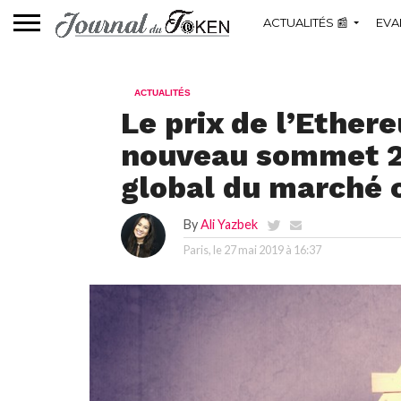
ACTUALITÉS 📰
EVA
ACTUALITÉS
Le prix de l’Ether
nouveau sommet 20
global du marché 
By
Ali Yazbek
Paris, le
27 mai 2019 à 16:37