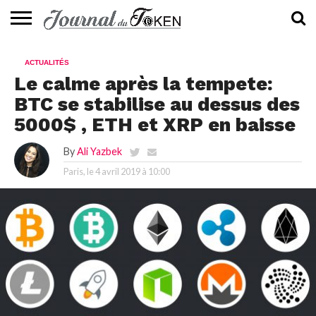
ACTUALITÉS
📰
EVALUATION
GUIDE
TENDANCES
À
CONTACTEZ-
ACTUALITÉS
⭐
📙
🔥
PROPOS
NOUS
Le calme après la tempete:
BTC se stabilise au dessus des
5000$ , ETH et XRP en baisse
By
Ali Yazbek
Paris, le
4 avril 2019 à 10:00