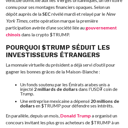
véhicule domicilié aux îles Vierges britanniques, un territoire
connu pour ses montages financiers opaques. Selon un
dépôt auprès de la
SEC
révélé mardi et relayé par le
New
York Times
, cette opération marque la première
participation avérée d’une société liée au
gouvernement
chinois
dans la crypto $TRUMP.
POURQUOI $TRUMP SÉDUIT LES
INVESTISSEURS ÉTRANGERS
La monnaie virtuelle du président a déjà servi d’outil pour
gagner les bonnes grâces de la Maison-Blanche :
Un fonds soutenu par les Émirats arabes unis a
injecté
2 milliards de dollars
dans l’USD₮ coin de
Trump.
Une entreprise mexicaine a dépensé
20 millions de
dollars
en $TRUMP pour défendre ses intérêts.
En parallèle, depuis un mois,
Donald Trump
a organisé un
concours invitant les plus gros acheteurs de $TRUMP à un