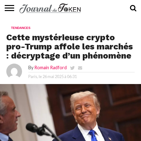
ACTUALITÉS
📰
EVALUATION
GUIDE
TENDANCES
À
CONTACTEZ-
TENDANCES
⭐
📙
🔥
PROPOS
NOUS
Cette mystérieuse crypto
pro-Trump affole les marchés
: décryptage d’un phénomène
By
Romain Radford
Paris, le
26 mai 2025 à 06:31