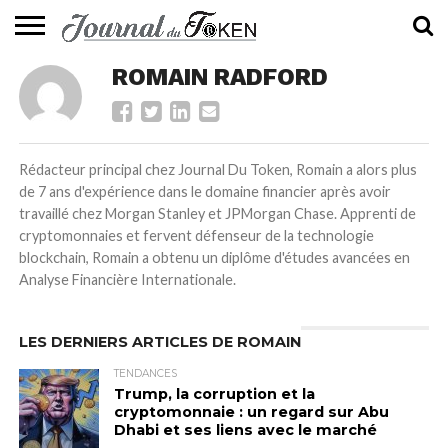
ACTUALITÉS
ROMAIN RADFORD
📰
EVALUATION
GUIDE
TENDANCES
À
CONTACTEZ-
⭐
📙
🔥
PROPOS
NOUS
Rédacteur principal chez Journal Du Token, Romain a alors plus
de 7 ans d'expérience dans le domaine financier après avoir
travaillé chez Morgan Stanley et JPMorgan Chase. Apprenti de
cryptomonnaies et fervent défenseur de la technologie
blockchain, Romain a obtenu un diplôme d'études avancées en
Analyse Financière Internationale.
LES DERNIERS ARTICLES DE ROMAIN
TENDANCES
Trump, la corruption et la
cryptomonnaie : un regard sur Abu
Dhabi et ses liens avec le marché