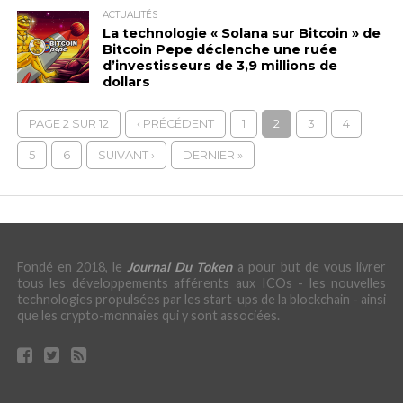
ACTUALITÉS
La technologie « Solana sur Bitcoin » de
Bitcoin Pepe déclenche une ruée
d’investisseurs de 3,9 millions de
dollars
PAGE 2 SUR 12
‹ PRÉCÉDENT
1
2
3
4
5
6
SUIVANT ›
DERNIER »
Fondé en 2018, le
Journal Du Token
a pour but de vous livrer
tous les développements afférents aux ICOs - les nouvelles
technologies propulsées par les start-ups de la blockchain - ainsi
que les crypto-monnaies qui y sont associées.