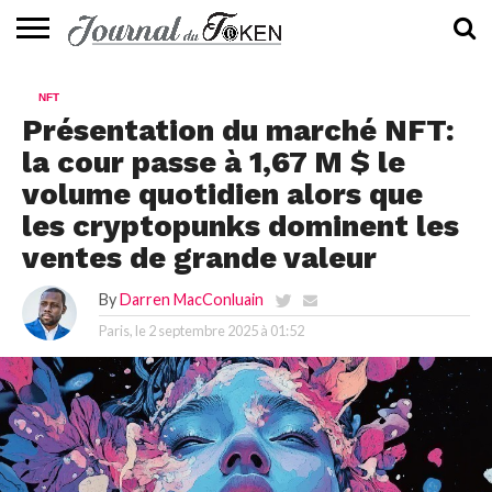
ACTUALITÉS
📰
EVALUATION
GUIDE
TENDANCES
À
CONTACTEZ-
NFT
⭐
📙
🔥
PROPOS
NOUS
Présentation du marché NFT:
la cour passe à 1,67 M $ le
volume quotidien alors que
les cryptopunks dominent les
ventes de grande valeur
By
Darren MacConluain
Paris, le
2 septembre 2025 à 01:52