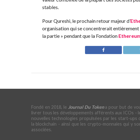
stables.
Pour Qureshi, le prochain retour majeur d’
Eth
organisation qui se concentrerait entièrement 
la partie » pendant que la Fondation
Ethereu
Fondé en 2018, le
Journal Du Token
a pour but de vo
livrer tous les développements afférents aux ICOs - l
nouvelles technologies propulsées par les start-ups 
la blockchain - ainsi que les crypto-monnaies qui y so
associées.