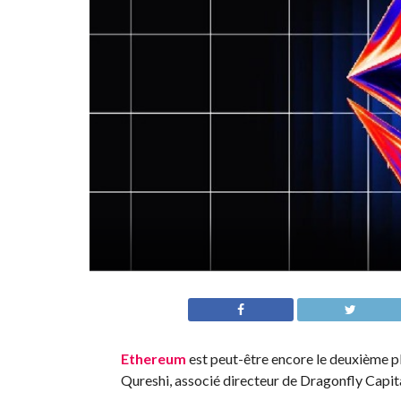
Ethereum
est peut-être encore le deuxième p
Qureshi, associé directeur de Dragonfly Capital