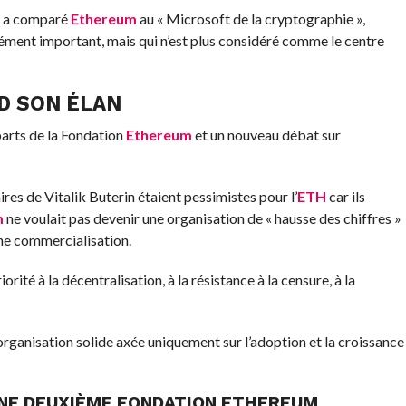
i a comparé
Ethereum
au « Microsoft de la cryptographie »,
dément important, mais qui n’est plus considéré comme le centre
D SON ÉLAN
parts de la Fondation
Ethereum
et un nouveau débat sur
res de Vitalik Buterin étaient pessimistes pour l’
ETH
car ils
m
ne voulait pas devenir une organisation de « hausse des chiffres »
une commercialisation.
orité à la décentralisation, à la résistance à la censure, à la
rganisation solide axée uniquement sur l’adoption et la croissance
NE DEUXIÈME FONDATION
ETHEREUM