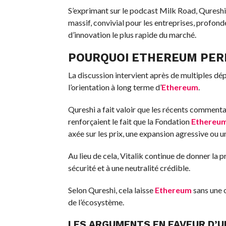
S’exprimant sur le podcast Milk Road, Quresh
massif, convivial pour les entreprises, profon
d’innovation le plus rapide du marché.
POURQUOI
ETHEREUM
PER
La discussion intervient après de multiples dé
l’orientation à long terme d’
Ethereum
.
Qureshi a fait valoir que les récents commentai
renforçaient le fait que la Fondation
Ethereu
axée sur les prix, une expansion agressive ou 
Au lieu de cela, Vitalik continue de donner la pri
sécurité et à une neutralité crédible.
Selon Qureshi, cela laisse
Ethereum
sans une o
de l’écosystème.
LES ARGUMENTS EN FAVEUR D’U