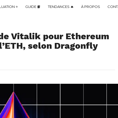
LUATION ⭐
GUIDE 📙
TENDANCES 🔥
À PROPOS
CONT
 de Vitalik pour Ethereum
 l’ETH, selon Dragonfly