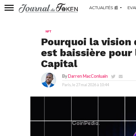
ACTUALITÉS 📰
EVA
NFT
Pourquoi la vision
est baissière pour
Capital
By
Darren MacConluain
Paris, le
27 mai 2026 à 10:44