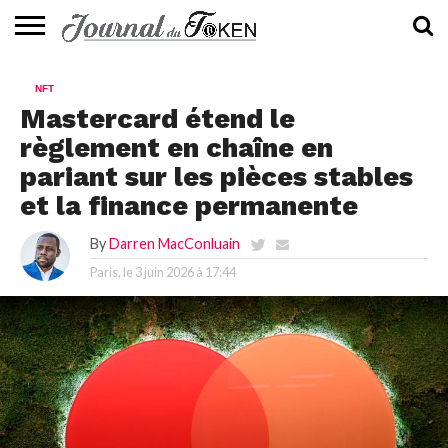
ACTUALITÉS
📰
EVALUATION
GUIDE
TENDANCES
À
CONTACTEZ-
NFT
⭐
📙
🔥
PROPOS
NOUS
Mastercard étend le
règlement en chaîne en
pariant sur les pièces stables
et la finance permanente
By
Darren MacConluain
Paris, le
3 juin 2026 à 17:44