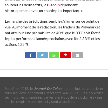
soutenu les deux actifs, le
Bitcoin
répondant
historiquement avec un couple plus important. »
Le marché des prédictions semble s’aligner sur ce point de
vue. Au moment de la rédaction, les traders de Polymarket
ont attribué une probabilité de 40 % que le
BTC
soit l’actif
le plus performant l’année prochaine, avec l’or à 33 % et les
actions à 25 %.
Fondé en 2018, le
Journal Du Token
a pour but de vous livrer
tous les développements afférents aux ICOs - les nouvelles
technologies propulsées par les start-ups de la blockchain - ainsi
que les crypto-monnaies qui y sont associées.