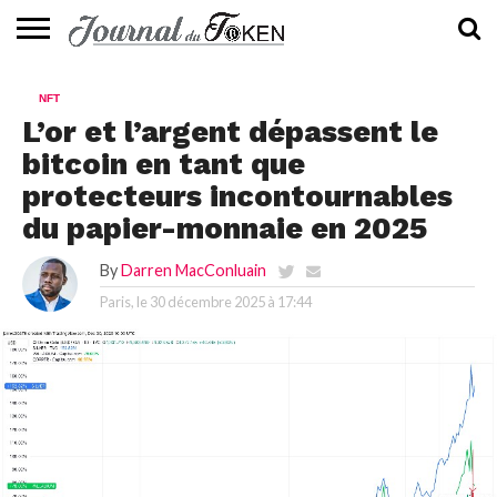
ACTUALITÉS
📰
EVALUATION
GUIDE
TENDANCES
À
CONTACTEZ-
NFT
⭐
📙
🔥
PROPOS
NOUS
L’or et l’argent dépassent le
bitcoin en tant que
protecteurs incontournables
du papier-monnaie en 2025
By
Darren MacConluain
Paris, le
30 décembre 2025 à 17:44