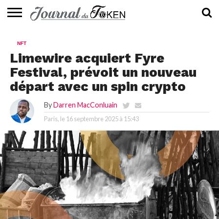
ACTUALITÉS
📰
EVALUATION
GUIDE
TENDANCES
À
CONTACTEZ-
NFT
⭐
📙
🔥
PROPOS
NOUS
Limewire acquiert Fyre
Festival, prévoit un nouveau
départ avec un spin crypto
By
Darren MacConluain
Paris, le
16 septembre 2025 à 15:43