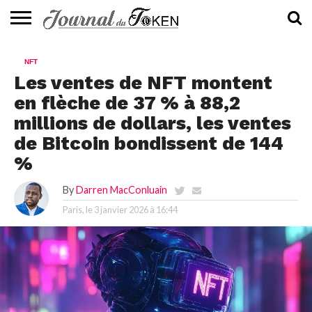
ACTUALITÉS
📰
EVALUATION
GUIDE
TENDANCES
À
CONTACTEZ-
NFT
⭐
📙
🔥
PROPOS
NOUS
Les ventes de NFT montent
en flèche de 37 % à 88,2
millions de dollars, les ventes
de Bitcoin bondissent de 144
%
By
Darren MacConluain
Paris, le
3 janvier 2026 à 16:44