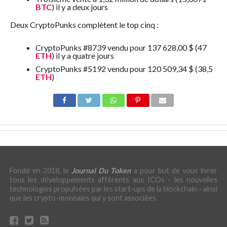
BTC
) il y a deux jours
Deux CryptoPunks complètent le top cinq :
CryptoPunks #8739 vendu pour 137 628,00 $ (47
ETH
) il y a quatre jours
CryptoPunks #5192 vendu pour 120 509,34 $ (38,5
ETH
)
Fondé en 2018, le
Journal Du Token
a pour but de vous livrer
tous les développements afférents aux ICOs - les nouvelles
technologies propulsées par les start-ups de la blockchain - ainsi
que les crypto-monnaies qui y sont associées.