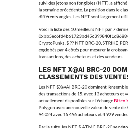
suivi des jetons non fongibles (NFT), a affich
la semaine précédente. La position dans le cl
différents angles. Les NFT sont largement util
Voici la liste des 10 meilleurs NFT par 7 d
0xbb5ec6fd4b61723bd45c399840f1d868840c
CryptoPunks, $ ?? NFT BRC-20, STRIKE_PERP
englobés par 4 côtés pour mesurer la croissanc
transactions, des acheteurs et des vendeurs.
LES NFT X@AI BRC-20 DO
CLASSEMENTS DES VENTES
Les NFT $X@AI BRC-20 dominent l’ensemble de
des transactions de 15, avec 13 acheteurs e
actuellement disponibles sur l’échange
Bitcoi
Polygon avec une nouvelle valeur de vente de
94 024 avec 15 496 acheteurs et 4 929 vendeu
Par la suite, les NFT $ ATMC BRC-20 se négoc