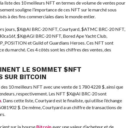
é la liste des 10 meilleurs NFT en termes de volume de ventes pour
assement souligne l’importance de ces NFT sur le marché sous
isés à des fins commerciales dans le monde entier.
erniers jours, $X@AI BRC-20 NFT, Courtyard, $ATMC BRC-20 NFT,
a16f, $X@AGI BRC-20 NFT, Bored Ape Yacht Club,
_POSITION et Guild of Guardians Heroes. Ces NFT sont
e du marché. Ces 4 côtés sont les chiffres des ventes, des
MINENT LE SOMMET
$NFT
 SUR BITCOIN
s 10 meilleurs NFT avec une vente de 1 780 4228 $, ainsi que
t vendeurs, respectivement. Les NFT $X@AI BRC-20 sont
n
. Dans cette liste, Courtyard est le finaliste, qui utilise l’échange
 6081902 $. De même, Courtyard a un chiffre de transactions de
rs.
ient sur la bourse
Bitcoin
avec une valeur d’acheteur et de