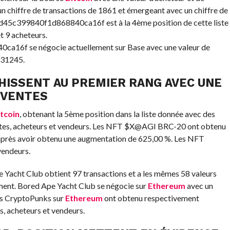
un chiffre de transactions de 1861 et émergeant avec un chiffre de
5c399840f1d868840ca16f est à la 4ème position de cette liste
t 9 acheteurs.
6f se négocie actuellement sur Base avec une valeur de
 31245.
 HISSENT AU PREMIER RANG AVEC UNE
 VENTES
tcoin
, obtenant la 5ème position dans la liste donnée avec des
entes, acheteurs et vendeurs. Les NFT $X@AGI BRC-20 ont obtenu
après avoir obtenu une augmentation de 625,00 %. Les NFT
vendeurs.
 Yacht Club obtient 97 transactions et a les mêmes 58 valeurs
ement. Bored Ape Yacht Club se négocie sur
Ethereum
avec un
les CryptoPunks sur
Ethereum
ont obtenu respectivement
s, acheteurs et vendeurs.