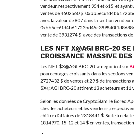
vendeur, respectivement 954 et 615, et ayant 
ventes de 4602560 $. 0xbb5ec6fd4b61723bd4
avec la valeur de 807 dans la section vendeur e
0xbb5ec6fd4b61723bd45c399840f1d868840ca1
vente de 3931274 $, avec des transactions de
LES NFT X@AGI BRC-20 SE
CROISSANCE MASSIVE DES
Les NFT $X@AGI BRC-20 se négocient sur
Bi
pourcentages croissants dans les sections v
2727432 $ de ventes et 29 $ de transactions 
$X@AGI BRC-20 attirent 13 acheteurs et 11 
Selon les données de CryptoSlam, le Bored Ape
chez les acheteurs et les vendeurs, respectiv
chiffre d’affaires de 2318441 $. Suite à cela, 
1814970, 15, 12 et 14 $ en ventes, transaction