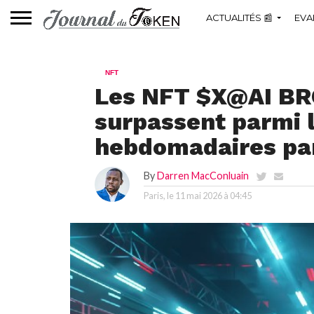
ACTUALITÉS 📰
EVA
NFT
Les NFT $X@AI BR
surpassent parmi 
hebdomadaires pa
By
Darren MacConluain
Paris, le
11 mai 2026 à 04:45