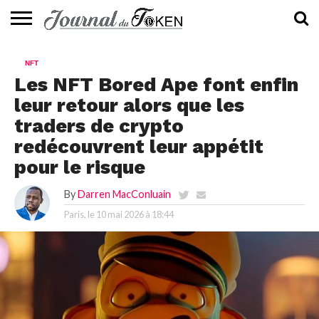
ACTUALITÉS
📰
EVALUATION
GUIDE
TENDANCES
À
CONTACTEZ-
NFT
⭐
📙
🔥
PROPOS
NOUS
Les NFT Bored Ape font enfin
leur retour alors que les
traders de crypto
redécouvrent leur appétit
pour le risque
By
Darren MacConluain
Paris, le
10 mai 2026 à 18:44