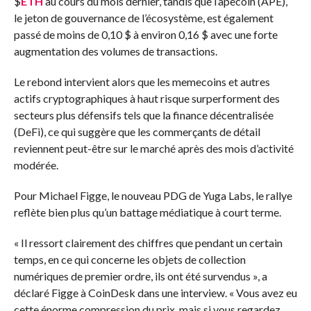
$
ETH
au cours du mois dernier, tandis que l’apecoin (APE),
le jeton de gouvernance de l’écosystème, est également
passé de moins de 0,10 $ à environ 0,16 $ avec une forte
augmentation des volumes de transactions.
Le rebond intervient alors que les memecoins et autres
actifs cryptographiques à haut risque surperforment des
secteurs plus défensifs tels que la finance décentralisée
(DeFi), ce qui suggère que les commerçants de détail
reviennent peut-être sur le marché après des mois d’activité
modérée.
Pour Michael Figge, le nouveau PDG de Yuga Labs, le rallye
reflète bien plus qu’un battage médiatique à court terme.
« Il ressort clairement des chiffres que pendant un certain
temps, en ce qui concerne les objets de collection
numériques de premier ordre, ils ont été survendus », a
déclaré Figge à CoinDesk dans une interview. « Vous avez eu
cette énorme compression du prix, mais si vous regardez