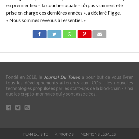
en premier lieu – la couche sociale – n’a pas vraiment été
prise en charge ces dernières années », a déclaré Figge.
« Nous sommes revenus à l’essentiel. »
Fondé en 2018, le
Journal Du Token
a pour but de vous livrer
tous les développements afférents aux ICOs - les nouvelles
technologies propulsées par les start-ups de la blockchain - ainsi
que les crypto-monnaies qui y sont associées.
PLAN DU SITE
À PROPOS
MENTIONS LÉGALES