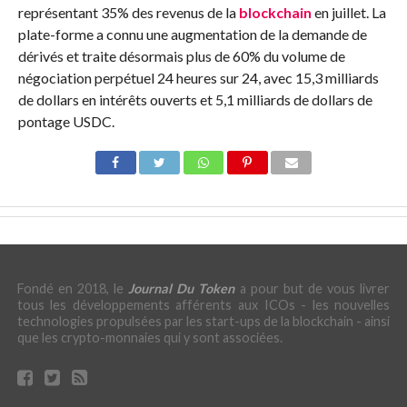
représentant 35% des revenus de la
blockchain
en juillet. La
plate-forme a connu une augmentation de la demande de
dérivés et traite désormais plus de 60% du volume de
négociation perpétuel 24 heures sur 24, avec 15,3 milliards
de dollars en intérêts ouverts et 5,1 milliards de dollars de
pontage USDC.
Fondé en 2018, le
Journal Du Token
a pour but de vous livrer
tous les développements afférents aux ICOs - les nouvelles
technologies propulsées par les start-ups de la blockchain - ainsi
que les crypto-monnaies qui y sont associées.