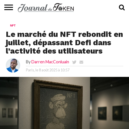
ACTUALITÉS
📰
EVALUATION
GUIDE
TENDANCES
À
CONTACTEZ-
NFT
⭐
📙
🔥
PROPOS
NOUS
Le marché du NFT rebondit en
juillet, dépassant Defi dans
l’activité des utilisateurs
By
Darren MacConluain
Paris, le
8 août 2025 à 10:57