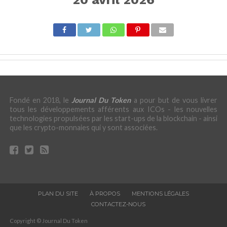
Fondé en 2018, le
Journal Du Token
a pour but de vous livrer
tous les développements afférents aux ICOs - les nouvelles
technologies propulsées par les start-ups de la blockchain - ainsi
que les crypto-monnaies qui y sont associées.
PLAN DU SITE
À PROPOS
MENTIONS LÉGALES
CONTACTEZ-NOUS
Copyright © Journal Du Token