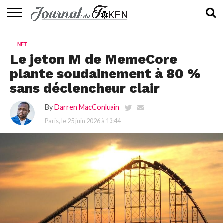
ACTUALITÉS
📰
EVALUATION
GUIDE
TENDANCES
À
CONTACTEZ-
NFT
⭐
📙
🔥
PROPOS
NOUS
Le jeton M de MemeCore
plante soudainement à 80 %
sans déclencheur clair
By
Darren MacConluain
Paris, le
25 juin 2026 à 13:44