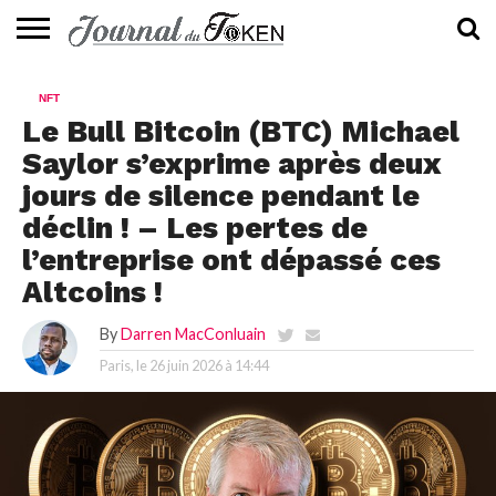
ACTUALITÉS
📰
EVALUATION
GUIDE
TENDANCES
À
CONTACTEZ-
NFT
⭐
📙
🔥
PROPOS
NOUS
Le Bull Bitcoin (BTC) Michael
Saylor s’exprime après deux
jours de silence pendant le
déclin ! – Les pertes de
l’entreprise ont dépassé ces
Altcoins !
By
Darren MacConluain
Paris, le
26 juin 2026 à 14:44