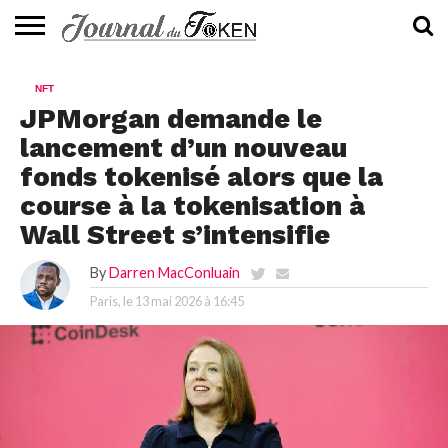
ACTUALITÉS
📰
EVALUATION
GUIDE
TENDANCES
À
CONTACTEZ-
NFT
⭐
📙
🔥
PROPOS
NOUS
JPMorgan demande le
lancement d’un nouveau
fonds tokenisé alors que la
course à la tokenisation à
Wall Street s’intensifie
By
Darren MacConluain
Paris, le
13 mai 2026 à 16:45