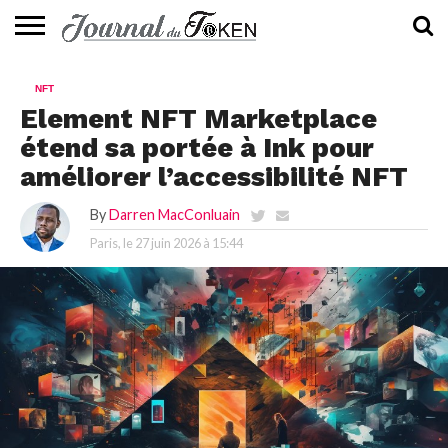
ACTUALITÉS
📰
EVALUATION
GUIDE
TENDANCES
À
CONTACTEZ-
NFT
⭐
📙
🔥
PROPOS
NOUS
Element NFT Marketplace
étend sa portée à Ink pour
améliorer l’accessibilité NFT
By
Darren MacConluain
Paris, le
27 juin 2026 à 15:44