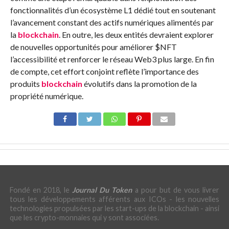
fonctionnalités d’un écosystème L1 dédié tout en soutenant
l’avancement constant des actifs numériques alimentés par
la
blockchain
. En outre, les deux entités devraient explorer
de nouvelles opportunités pour améliorer
$NFT
l’accessibilité et renforcer le réseau Web3 plus large. En fin
de compte, cet effort conjoint reflète l’importance des
produits
blockchain
évolutifs dans la promotion de la
propriété numérique.
Fondé en 2018, le
Journal Du Token
a pour but de vous livrer
tous les développements afférents aux ICOs - les nouvelles
technologies propulsées par les start-ups de la blockchain - ainsi
que les crypto-monnaies qui y sont associées.