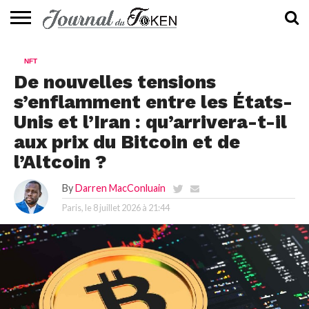
ACTUALITÉS
📰
EVALUATION
GUIDE
TENDANCES
À
CONTACTEZ-
NFT
⭐
📙
🔥
PROPOS
NOUS
De nouvelles tensions
s’enflamment entre les États-
Unis et l’Iran : qu’arrivera-t-il
aux prix du Bitcoin et de
l’Altcoin ?
By
Darren MacConluain
Paris, le
8 juillet 2026 à 21:44