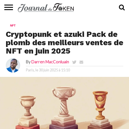
ACTUALITÉS
📰
EVALUATION
GUIDE
TENDANCES
À
CONTACTEZ-
NFT
⭐
📙
🔥
PROPOS
NOUS
Cryptopunk et azuki Pack de
plomb des meilleurs ventes de
NFT en juin 2025
By
Darren MacConluain
Paris, le
30 juin 2025 à 15:10