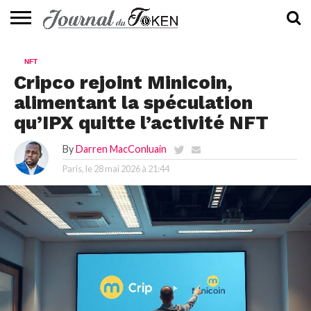
ACTUALITÉS
📰
EVALUATION
GUIDE
TENDANCES
À
CONTACTEZ-
NFT
⭐
📙
🔥
PROPOS
NOUS
Cripco rejoint Minicoin,
alimentant la spéculation
qu’IPX quitte l’activité NFT
By
Darren MacConluain
Paris, le
28 mai 2026 à 21:44