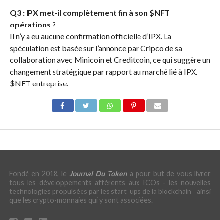
Q3 : IPX met-il complètement fin à son
$NFT
opérations ?
Il n’y a eu aucune confirmation officielle d’IPX. La
spéculation est basée sur l’annonce par Cripco de sa
collaboration avec Minicoin et Creditcoin, ce qui suggère un
changement stratégique par rapport au marché lié à IPX.
$NFT
entreprise.
Fondé en 2018, le
Journal Du Token
a pour but de vous livrer
tous les développements afférents aux ICOs - les nouvelles
technologies propulsées par les start-ups de la blockchain - ainsi
que les crypto-monnaies qui y sont associées.