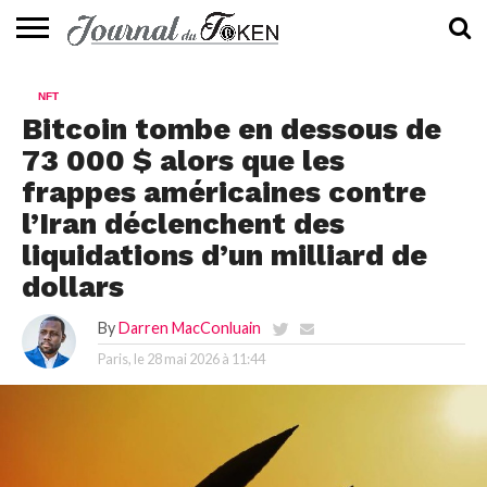
ACTUALITÉS
📰
EVALUATION
GUIDE
TENDANCES
À
CONTACTEZ-
NFT
⭐
📙
🔥
PROPOS
NOUS
Bitcoin tombe en dessous de
73 000 $ alors que les
frappes américaines contre
l’Iran déclenchent des
liquidations d’un milliard de
dollars
By
Darren MacConluain
Paris, le
28 mai 2026 à 11:44