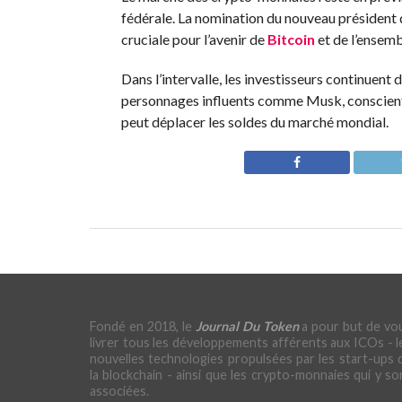
fédérale. La nomination du nouveau président d
cruciale pour l’avenir de
Bitcoin
et de l’ensemb
Dans l’intervalle, les investisseurs continuent
personnages influents comme Musk, conscient 
peut déplacer les soldes du marché mondial.
Fondé en 2018, le
Journal Du Token
a pour but de vo
livrer tous les développements afférents aux ICOs - l
nouvelles technologies propulsées par les start-ups 
la blockchain - ainsi que les crypto-monnaies qui y so
associées.