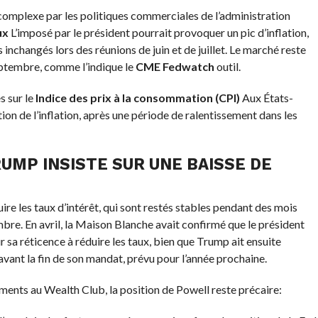
s complexe par les politiques commerciales de l’administration
ux
L’imposé par le président pourrait provoquer un pic d’inflation,
s inchangés lors des réunions de juin et de juillet. Le marché reste
eptembre, comme l’indique le
CME Fedwatch
outil.
s sur le
Indice des prix à la consommation (CPI)
Aux États-
on de l’inflation, après une période de ralentissement dans les
RUMP INSISTE SUR UNE BAISSE DE
re les taux d’intérêt, qui sont restés stables pendant des mois
bre. En avril, la Maison Blanche avait confirmé que le président
r sa réticence à réduire les taux, bien que Trump ait ensuite
r avant la fin de son mandat, prévu pour l’année prochaine.
ments au Wealth Club, la position de Powell reste précaire: