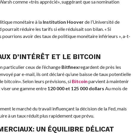
 Warsh comme «très apprécié», suggérant que sa nomination
itique monétaire à la
Institution Hoover
de l’Université de
d pourrait réduire les tarifs si elle réduisait son bilan. « Si
s pourrions avoir des taux de politique monétaire inférieurs », a-t-
AUX D’INTÉRÊT ET LE
BITCOIN
n particulier ceux de l’échange
Bitfinex
regardent de près les
oyé par e-mail, ils ont déclaré qu’une baisse de taux potentielle
e bitcoin». Selon leurs prévisions, si
Bitcoin
parvient à maintenir
it viser une gamme entre
120 000 et 125 000 dollars
Au mois de
ment le marché du travail influençant la décision de la Fed, mais
ire à un taux réduit plus rapidement que prévu.
MERCIAUX: UN ÉQUILIBRE DÉLICAT