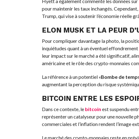
Hyett a également commenté les données sur l’e
pour maintenir les taux inchangés. Cependant, 
Trump, qui vise à soutenir l’économie réelle 
ELON MUSK ET LA PEUR D
Pour compliquer davantage la photo, la positio
inquiétudes quant à un éventuel effondrement d
leur impact sur le marché a été significatif, al
américaine et le rôle des crypto-monnaies co
La référence à un potentiel «
Bombe de temps d
augmentant la perception du risque systémique l
BITCOIN
ENTRE LES ESPOIR
Dans ce contexte, le
bitcoin
est suspendu entre
représenter un catalyseur pour une nouvelle phas
commerciales et l’inflation rendent l’image ex
Le marché des crypto-monnaies reste en prévis