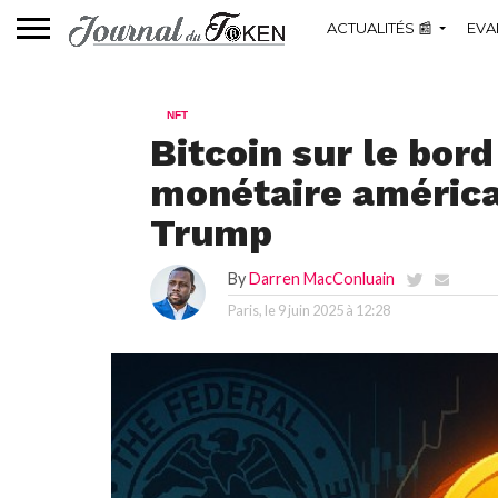
ACTUALITÉS 📰
EVA
NFT
Bitcoin sur le bord
monétaire américa
Trump
By
Darren MacConluain
Paris, le
9 juin 2025 à 12:28