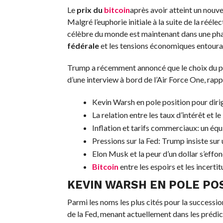
Le
prix du
bitcoin
après avoir atteint un nouvea
Malgré l’euphorie initiale à la suite de la réél
célèbre du monde est maintenant dans une phas
fédérale
et les tensions économiques entouran
Trump a récemment annoncé que le choix du pro
d’une interview à bord de l’Air Force One, rappo
Kevin Warsh en pole position pour dirig
La relation entre les taux d’intérêt et le
Inflation et tarifs commerciaux: un équi
Pressions sur la Fed: Trump insiste sur
Elon Musk et la peur d’un dollar s’effo
Bitcoin
entre les espoirs et les incerti
KEVIN WARSH EN POLE POS
Parmi les noms les plus cités pour la successi
de la Fed, menant actuellement dans les prédic