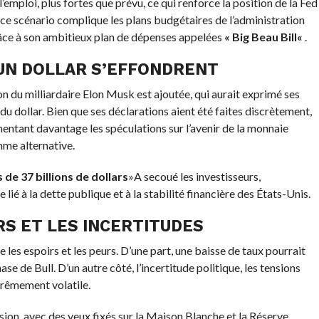
mploi, plus fortes que prévu, ce qui renforce la position de la Fed
ce scénario complique les plans budgétaires de l’administration
grâce à son ambitieux plan de dépenses appelées
«
Big Beau Bill
«
.
’UN DOLLAR S’EFFONDRENT
n du milliardaire Elon Musk est ajoutée, qui aurait exprimé ses
u dollar. Bien que ses déclarations aient été faites discrètement,
imentant davantage les spéculations sur l’avenir de la monnaie
mme alternative.
e 37 billions de dollars
»A secoué les investisseurs,
ié à la dette publique et à la stabilité financière des États-Unis.
S ET LES INCERTITUDES
 les espoirs et les peurs. D’une part, une baisse de taux pourrait
e de Bull. D’un autre côté, l’incertitude politique, les tensions
trêmement volatile.
ion, avec des yeux fixés sur la Maison Blanche et la Réserve