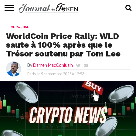
ACTUALITÉS
📰
EVALUATION
GUIDE
TENDANCES
À
CONTACTEZ-
METAVERSE
⭐
📙
🔥
PROPOS
NOUS
WorldCoin Price Rally: WLD
saute à 100% après que le
Trésor soutenu par Tom Lee
By
Darren MacConluain
Paris, le
9 septembre 2025 à 12:53