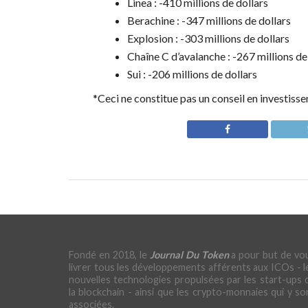
Linea : -410 millions de dollars
Berachine : -347 millions de dollars
Explosion : -303 millions de dollars
Chaîne C d’avalanche : -267 millions de
Sui : -206 millions de dollars
*Ceci ne constitue pas un conseil en investiss
Fondé en 2018, le
Journal Du Token
a pour but de vo
livrer tous les développements afférents aux ICOs - l
nouvelles technologies propulsées par les start-ups 
la blockchain - ainsi que les crypto-monnaies qui y so
associées.