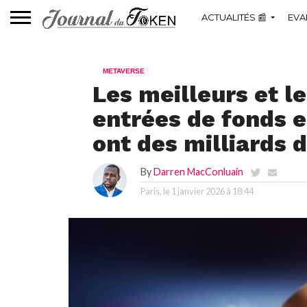
ACTUALITÉS 📰
EVA
METAVERSE
Les meilleurs et le
entrées de fonds e
ont des milliards d
By
Darren MacConluain
Paris, le
1 janvier 2026 à 18:44