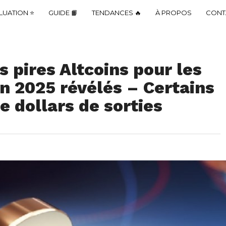
LUATION ⭐
GUIDE 📙
TENDANCES 🔥
À PROPOS
CONT
s pires Altcoins pour les
n 2025 révélés – Certains
e dollars de sorties