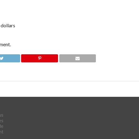
 dollars
ement.
us
es
de
nt