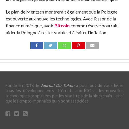
Le plan de Mentzen montrerait également que la Pologne
est ouverte aux nouvelles technologies. Avec l’essor de la
finance numérique, avoir
Bitcoin
comme réserve pourrait
aider la Pologne à rester stable et à éviter l’inflation.
Fondé en 2018, le
Journal Du Token
a pour but de vous livrer
tous les développements afférents aux ICOs - les nouvelles
technologies propulsées par les start-ups de la blockchain - ainsi
que les crypto-monnaies qui y sont associées.