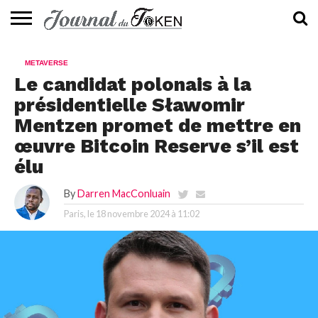
ACTUALITÉS
📰
EVALUATION
GUIDE
TENDANCES
À
CONTACTEZ-
METAVERSE
⭐
📙
🔥
PROPOS
NOUS
Le candidat polonais à la
présidentielle Sławomir
Mentzen promet de mettre en
œuvre Bitcoin Reserve s’il est
élu
By
Darren MacConluain
Paris, le
18 novembre 2024 à 11:02