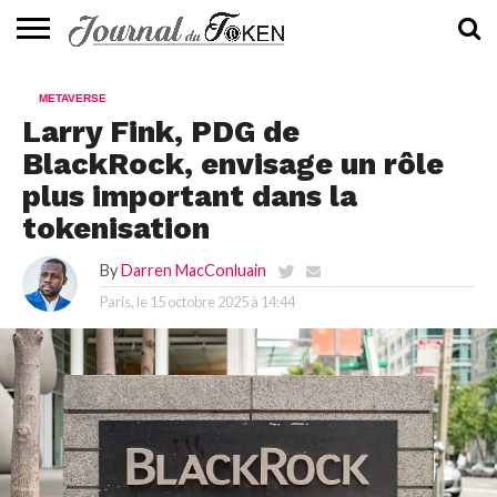
ACTUALITÉS
📰
EVALUATION
GUIDE
TENDANCES
À
CONTACTEZ-
METAVERSE
⭐
📙
🔥
PROPOS
NOUS
Larry Fink, PDG de
BlackRock, envisage un rôle
plus important dans la
tokenisation
By
Darren MacConluain
Paris, le
15 octobre 2025 à 14:44