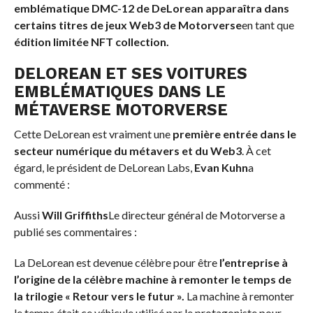
emblématique DMC-12 de DeLorean apparaîtra dans
certains titres de jeux Web3 de Motorverse
en tant que
édition limitée
NFT
collection.
DELOREAN ET SES VOITURES
EMBLÉMATIQUES DANS LE
MÉTAVERSE MOTORVERSE
Cette DeLorean est vraiment une
première entrée dans le
secteur numérique du métavers et du Web3
. À cet
égard, le président de DeLorean Labs,
Evan Kuhn
a
commenté :
Aussi
Will Griffiths
Le directeur général de Motorverse a
publié ses commentaires :
La DeLorean est devenue célèbre pour être
l’entreprise à
l’origine de la célèbre machine à remonter le temps de
la trilogie « Retour vers le futur ».
La machine à remonter
le temps était ce véhicule utilisé par le protagoniste pour