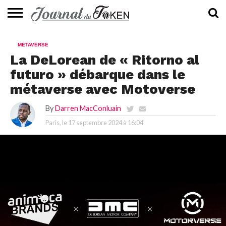
ACTUALITÉS
📰
EVALUATION
GUIDE
TENDANCES
À
CONTACTEZ-
METAVERSE
⭐
📙
🔥
PROPOS
NOUS
La DeLorean de « Ritorno al
futuro » débarque dans le
métaverse avec Motoverse
By
Darren MacConluain
Paris, le
17 septembre 2024 à 16:04