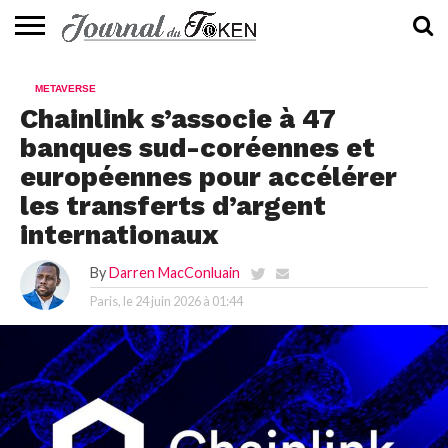
ACTUALITÉS
📰
EVALUATION
GUIDE
TENDANCES
À
CONTACTEZ-
METAVERSE
⭐
📙
🔥
PROPOS
NOUS
Chainlink s’associe à 47
banques sud-coréennes et
européennes pour accélérer
les transferts d’argent
internationaux
By
Darren MacConluain
Paris, le
24 juin 2026 à 01:44