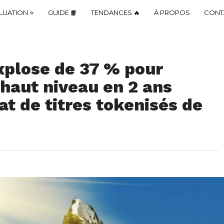
LUATION ⭐
GUIDE 📙
TENDANCES 🔥
À PROPOS
CONT
xplose de 37 % pour
 haut niveau en 2 ans
at de titres tokenisés de