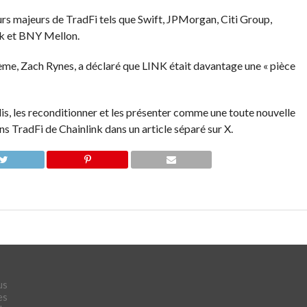
urs majeurs de TradFi tels que Swift, JPMorgan, Citi Group,
nk et BNY Mellon.
me, Zach Rynes, a déclaré que LINK était davantage une « pièce
s, les reconditionner et les présenter comme une toute nouvelle
iens TradFi de Chainlink dans un article séparé sur X.
us
es