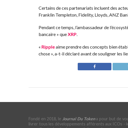
Certains de ces partenariats incluent des acte
Franklin Templeton, Fidelity, Lloyds, ANZ Ba
Pendant ce temps, l’ambassadeur de l’écosystè
bancaire » que
XRP
.
«
Ripple
aime prendre des concepts bien établi
chose », a-t-il déclaré avant de souligner les l
Fondé en 2018, le
Journal Du Token
a pour but de vo
livrer tous les développements afférents aux ICOs - l