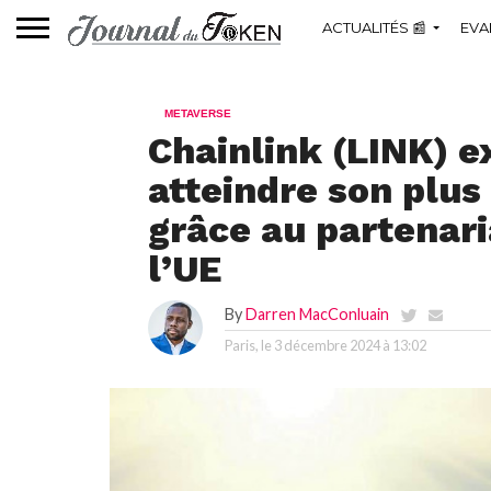
ACTUALITÉS 📰
EVA
METAVERSE
Chainlink (LINK) e
atteindre son plus
grâce au partenari
l’UE
By
Darren MacConluain
Paris, le
3 décembre 2024 à 13:02