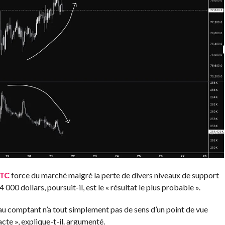
TC
force du marché malgré la perte de divers niveaux de support
000 dollars, poursuit-il, est le « résultat le plus probable ».
 au comptant n’a tout simplement pas de sens d’un point de vue
cte », explique-t-il.
argumenté
.