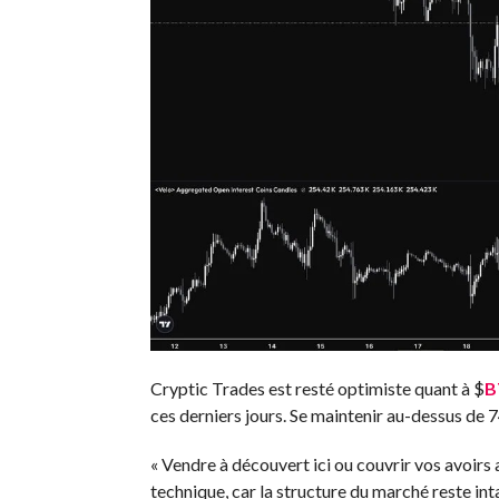
Cryptic Trades est resté optimiste quant à
$
B
ces derniers jours. Se maintenir au-dessus de 74 
« Vendre à découvert ici ou couvrir vos avoirs
technique, car la structure du marché reste inta