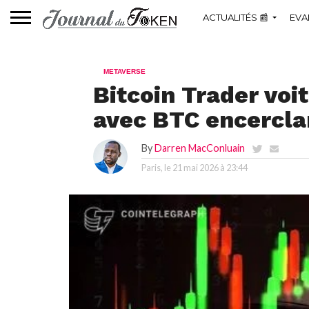
ACTUALITÉS 📰
EVA
METAVERSE
Bitcoin Trader voi
avec BTC encercla
By
Darren MacConluain
Paris, le
21 mai 2026 à 23:44