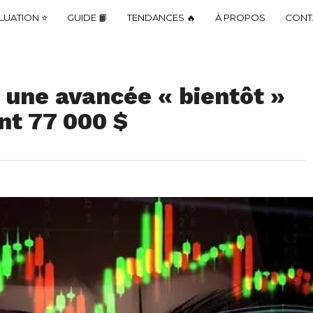
LUATION ⭐
GUIDE 📙
TENDANCES 🔥
À PROPOS
CONT
t une avancée « bientôt »
nt 77 000 $