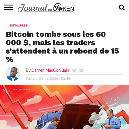
ACTUALITÉS
📰
EVALUATION
GUIDE
TENDANCES
À
CONTACTEZ-
METAVERSE
⭐
📙
🔥
PROPOS
NOUS
Bitcoin tombe sous les 60
000 $, mais les traders
s’attendent à un rebond de 15
%
By
Darren MacConluain
Paris, le
25 juin 2026 à 02:44