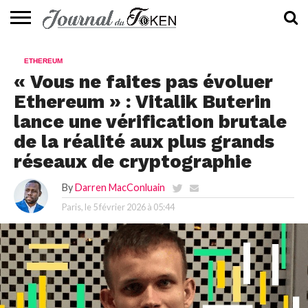
ACTUALITÉS
📰
EVALUATION
GUIDE
TENDANCES
À
CONTACTEZ-
ETHEREUM
⭐
📙
🔥
PROPOS
NOUS
« Vous ne faites pas évoluer
Ethereum » : Vitalik Buterin
lance une vérification brutale
de la réalité aux plus grands
réseaux de cryptographie
By
Darren MacConluain
Paris, le
5 février 2026 à 05:44