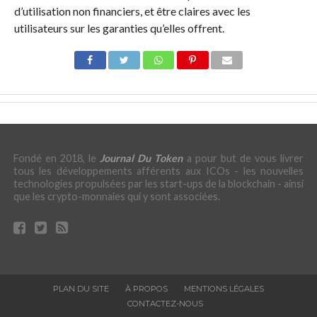
d’utilisation non financiers, et être claires avec les
utilisateurs sur les garanties qu’elles offrent.
Fondé en 2018, le
Journal Du Token
a pour but de vous livrer
tous les développements afférents aux ICOs - les nouvelles
technologies propulsées par les start-ups de la blockchain - ainsi
que les crypto-monnaies qui y sont associées.
PLAN DU SITE
À PROPOS
MENTIONS LÉGALES
CONTACTEZ-NOUS