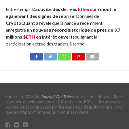
Entre-temps,
L’activité des dérivés
Ethereum
montre
également des signes de reprise
. Données de
CryptoQuant
a révélé que Binance a récemment
enregistré
un nouveau record historique de près de 3,7
millions
$
ETH
en intérêt ouvert
soulignant la
participation accrue des traders à terme.
Fondé en 2018, le
Journal Du Token
a pour but de vous livrer
tous les développements afférents aux ICOs - les nouvelles
technologies propulsées par les start-ups de la blockchain - ainsi
que les crypto-monnaies qui y sont associées.