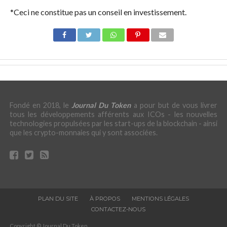
*Ceci ne constitue pas un conseil en investissement.
Fondé en 2018, le
Journal Du Token
a pour but de vous livrer
tous les développements afférents aux ICOs - les nouvelles
technologies propulsées par les start-ups de la blockchain - ainsi
que les crypto-monnaies qui y sont associées.
PLAN DU SITE
À PROPOS
MENTIONS LÉGALES
CONTACTEZ-NOUS
Copyright © Journal Du Token