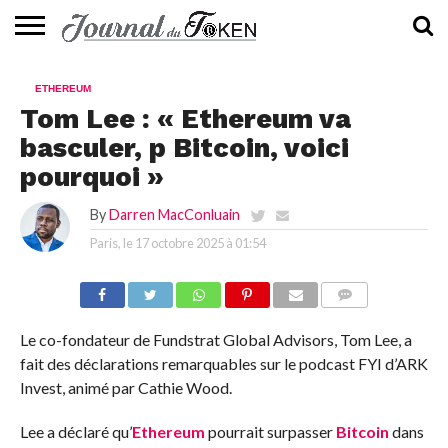
ACTUALITÉS
📰
EVALUATION
GUIDE
TENDANCES
À
CONTACTEZ-
ETHEREUM
⭐
📙
🔥
PROPOS
NOUS
Tom Lee : « Ethereum va
basculer, p Bitcoin, voici
pourquoi »
By
Darren MacConluain
Paris, le
17 octobre 2025 à 01:54
COMMENTS
Le co-fondateur de Fundstrat Global Advisors, Tom Lee, a
fait des déclarations remarquables sur le podcast FYI d’ARK
Invest, animé par Cathie Wood.
Lee a déclaré qu’
Ethereum
pourrait surpasser
Bitcoin
dans