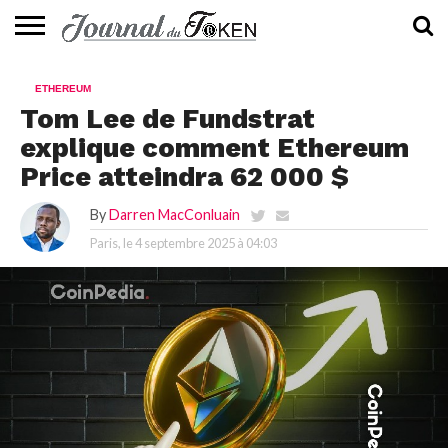
ACTUALITÉS
📰
EVALUATION
GUIDE
TENDANCES
À
CONTACTEZ-
ETHEREUM
⭐
📙
🔥
PROPOS
NOUS
Tom Lee de Fundstrat
explique comment Ethereum
Price atteindra 62 000 $
By
Darren MacConluain
Paris, le
4 septembre 2025 à 04:03