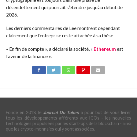
désendettement qui pourrait s’étendre jusqu’au début de
2026.
Les derniers commentaires de Lee montrent cependant
clairement que l’entreprise reste attachée à sa thèse.
« En fin de compte », a déclaré la société, «
Ethereum
est
l’avenir de la finance ».
Fondé en 2018, le
Journal Du Token
a pour but de vous livrer
tous les développements afférents aux ICOs - les nouvelles
technologies propulsées par les start-ups de la blockchain - ainsi
que les crypto-monnaies qui y sont associées.