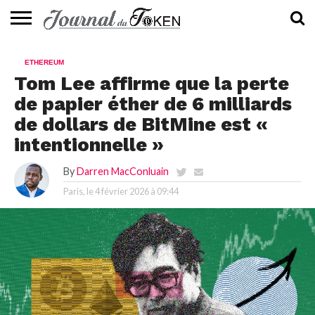
ACTUALITÉS
📰
EVALUATION
GUIDE
TENDANCES
À
CONTACTEZ-
ETHEREUM
⭐
📙
🔥
PROPOS
NOUS
Tom Lee affirme que la perte
de papier éther de 6 milliards
de dollars de BitMine est «
intentionnelle »
By
Darren MacConluain
Paris, le
4 février 2026 à 09:44