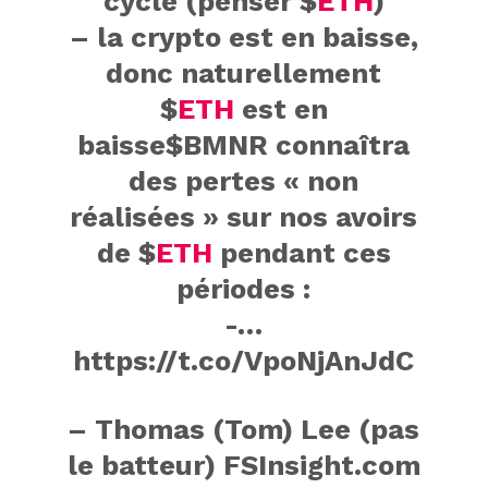
cycle (penser
$
ETH
)
– la crypto est en baisse,
donc naturellement
$
ETH
est en
baisse$BMNR connaîtra
des pertes « non
réalisées » sur nos avoirs
de
$
ETH
pendant ces
périodes :
-…
https://t.co/VpoNjAnJdC
– Thomas (Tom) Lee (pas
le batteur) FSInsight.com