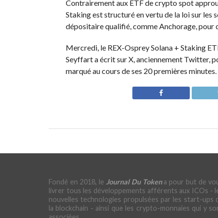
Contrairement aux ETF de crypto spot approuv
Staking est structuré en vertu de la loi sur les
dépositaire qualifié, comme Anchorage, pour dé
Mercredi, le REX-Osprey Solana + Staking ETF
Seyffart a écrit sur X, anciennement Twitter,
p
marqué au cours de ses 20 premières minutes.
Fondé en 2018, le
Journal Du Token
a pour but de vo
livrer tous les développements afférents aux ICOs - l
nouvelles technologies propulsées par les start-ups 
la blockchain - ainsi que les crypto-monnaies qui y so
associées.