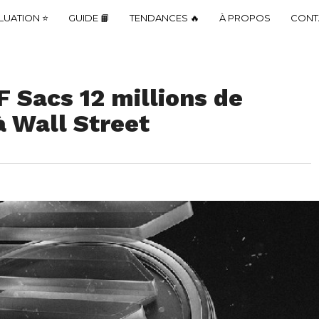
LUATION ⭐
GUIDE 📙
TENDANCES 🔥
À PROPOS
CONT
 Sacs 12 millions de
à Wall Street