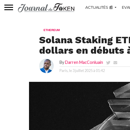
ACTUALITÉS 📰
EVA
ETHEREUM
Solana Staking ETF
dollars en débuts 
By
Darren MacConluain
Paris, le
3 juillet 2025 à 01:42