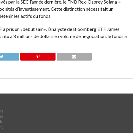
és par la SEC l’année dernière, le FNB Rex-Osprey Solana +
 sociétés d’investissement. Cette distinction nécessitait un
tenir les actifs du fonds.
 a pris un «début sain», l’analyste de Bloomberg ETF James
ointu
à 8 millions de dollars en volume de négociation, le fonds a
us
es
de
nt