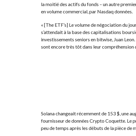
la moitié des actifs du fonds – un autre premie
en volume commercial, par Nasdaq
données
.
« [The ETF’s] Le volume de négociation du jour 1
s’attendait à la base des capitalisations bours
investissements seniors en bitwise, Juan Leon.
sont encore très tôt dans leur compréhension d
Solana changeait récemment de 153 $, une augm
fournisseur de données Crypto
Coquette
. Le 
peu de temps après les débuts de la pièce de