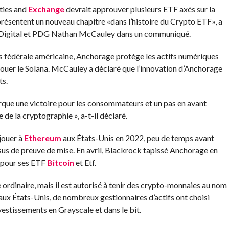
ties and
Exchange
devrait approuver plusieurs ETF axés sur la
résentent un nouveau chapitre «dans l’histoire du Crypto ETF», a
 Digital et PDG Nathan McCauley dans un communiqué.
es fédérale américaine, Anchorage protège les actifs numériques
r jouer le Solana. McCauley a déclaré que l’innovation d’Anchorage
ts.
que une victoire pour les consommateurs et un pas en avant
 de la cryptographie », a-t-il déclaré.
 jouer à
Ethereum
aux États-Unis en 2022, peu de temps avant
us de preuve de mise. En avril, Blackrock
tapissé
Anchorage en
s pour ses ETF
Bitcoin
et Etf.
ordinaire, mais il est autorisé à tenir des crypto-monnaies au nom
 aux États-Unis, de nombreux gestionnaires d’actifs ont choisi
vestissements en Grayscale et dans le bit.