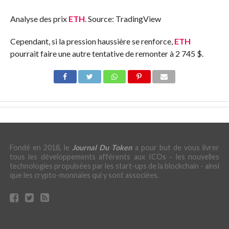
Analyse des prix
ETH
. Source: TradingView
Cependant, si la pression haussière se renforce,
ETH
pourrait faire une autre tentative de remonter à 2 745 $.
Fondé en 2018, le
Journal Du Token
a pour but de vous livrer
tous les développements afférents aux ICOs - les nouvelles
technologies propulsées par les start-ups de la blockchain - ainsi
que les crypto-monnaies qui y sont associées.