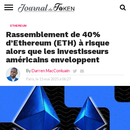
ACTUALITÉS
📰
EVALUATION
GUIDE
TENDANCES
À
CONTACTEZ-
ETHEREUM
⭐
📙
🔥
PROPOS
NOUS
Rassemblement de 40%
d’Ethereum (ETH) à risque
alors que les investisseurs
américains enveloppent
By
Darren MacConluain
Paris, le
15 mai 2025 à 06:27