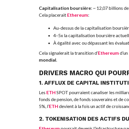
Capitalisation boursière
: ~ 12,07 billions d
Cela placerait
Ethereum
:
Au-dessus de la capitalisation boursière
4–5x la capitalisation boursière actuel
À égalité avec ou dépassant les évalu
Cela signalerait la transition d’
Ethereum
d’un
mondial
.
DRIVERS MACRO QUI POUR
1. AFFLUX DE CAPITAL INSTITUT
Les
ETH
SPOT pourraient canaliser les milliard
fonds de pension, de fonds souverains et de c
5%, l’
ETH
devient à la fois un actif de croissa
2. TOKENISATION DES ACTIFS D
Ethereum
pourrait devenir l’infrastructure pa