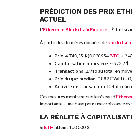
PRÉDICTION DES PRIX
ETH
ACTUEL
L’
Ethereum
Blockchain Explorer
:
Éthersca
À partir des dernières données de
blockchain
Prix
: 4 740,35 $ (0,038954
BTC
, + 2,
Capitalisation boursière
: ~ 572,2 $
Transactions
: 2,94b au total, en moy
Prix du gaz médian
: 0,882 GWEI (~ 0,
Activité de transaction
: Débit cohér
Ces mesures montrent que le réseau d’
Ether
importante – une base pour une croissance exp
LA RÉALITÉ À CAPITALISAT
Si
ETH
atteint 100 000 $: