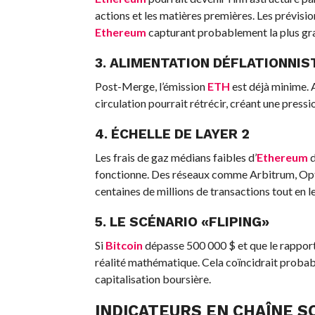
actions et les matières premières. Les prévision
Ethereum
capturant probablement la plus gra
3. ALIMENTATION DÉFLATIONNIS
Post-Merge, l’émission
ETH
est déjà minime. A
circulation pourrait rétrécir, créant une pressi
4. ÉCHELLE DE LAYER 2
Les frais de gaz médians faibles d’
Ethereum
d
fonctionne. Des réseaux comme Arbitrum, Opt
centaines de millions de transactions tout en 
5. LE SCÉNARIO «FLIPING»
Si
Bitcoin
dépasse 500 000 $ et que le rappor
réalité mathématique. Cela coïncidrait prob
capitalisation boursière.
INDICATEURS EN CHAÎNE 