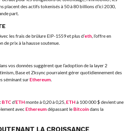
s placent des actifs tokenisés à 50 à 80 billions d’ici 2030,
nde part.
TE
vec les frais de brûlure EIP-1559 et plus d’
eth
, l’offre en
on de prix à la hausse soutenue.
ans vos données suggèrent que l’adoption de la layer 2
imism, Base et Zksync pourraient gérer quotidiennement des
les séminant sur
Ethereum
.
t
BTC
d’
ETH
monte à 0,20 à 0,25,
ETH
à 100 000 $ devient une
ablement avec
Ethereum
dépassant le
Bitcoin
dans la
SOUTENANT LA CROISSANCE