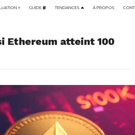
LUATION ⭐
GUIDE 📙
TENDANCES 🔥
À PROPOS
CONT
si Ethereum atteint 100