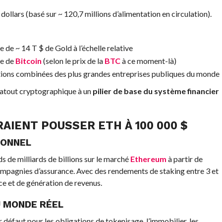
e dollars (basé sur ~ 120,7 millions d’alimentation en circulation).
 de ~ 14 T $ de Gold à l’échelle relative
le de
Bitcoin
(selon le prix de la
BTC
à ce moment-là)
ations combinées des plus grandes entreprises publiques du monde
 atout cryptographique à un
pilier de base du système financier
RAIENT POUSSER
ETH
À 100 000 $
IONNEL
s de milliards de billions sur le marché
Ethereum
à partir de
ompagnies d’assurance. Avec des rendements de staking entre 3 et
nce et de génération de revenus.
U MONDE RÉEL
r défaut pour les obligations de tokenisage, l’immobilier, les