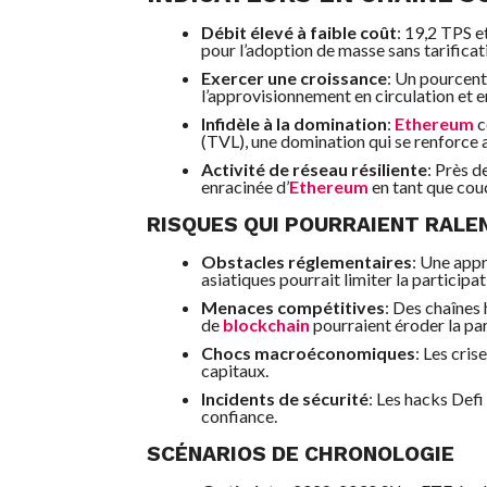
Débit élevé à faible coût
: 19,2 TPS e
pour l’adoption de masse sans tarificati
Exercer une croissance
: Un pourcent
l’approvisionnement en circulation et en
Infidèle à la domination
:
Ethereum
c
(TVL), une domination qui se renforce 
Activité de réseau résiliente
: Près d
enracinée d’
Ethereum
en tant que cou
RISQUES QUI POURRAIENT RALEN
Obstacles réglementaires
: Une appr
asiatiques pourrait limiter la participat
Menaces compétitives
: Des chaînes
de
blockchain
pourraient éroder la pa
Chocs macroéconomiques
: Les cris
capitaux.
Incidents de sécurité
: Les hacks Defi
confiance.
SCÉNARIOS DE CHRONOLOGIE