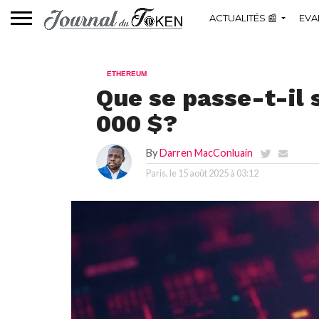
ACTUALITÉS 📰
EVA
ETHEREUM
Que se passe-t-il 
000 $?
By
Darren MacConluain
Paris, le
15 août 2025 à 03:12