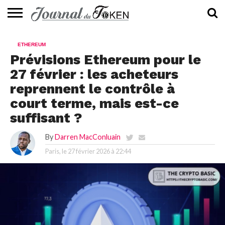
ACTUALITÉS
📰
EVALUATION
GUIDE
TENDANCES
À
CONTACTEZ-
ETHEREUM
⭐
📙
🔥
PROPOS
NOUS
Prévisions Ethereum pour le
27 février : les acheteurs
reprennent le contrôle à
court terme, mais est-ce
suffisant ?
By
Darren MacConluain
Paris, le
27 février 2026 à 22:44