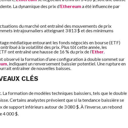
édente. La dynamique des prix d’
Ethereum
a été influencée par
luctuations du marché ont entraîné des mouvements de prix
ommets intrajournaliers atteignant 3 813 $ et des minimums
ttage médiatique entourant les fonds négociés en bourse (ETF)
ntribué à la volatilité des prix. Plus tôt cette année, les
TF ont entraîné une hausse de 16 % du prix de l’
Ether
.
ont observé la formation d’une configuration à double sommet sur
eum
, indiquant un renversement baissier potentiel. Une rupture en
rrait entraîner de nouvelles baisses.
VEAUX CLÉS
 La formation de modèles techniques baissiers, tels que le double
isse. Certains analystes prévoient que si la tendance baissière se
x de support inférieurs autour de 3 080 $. À l’inverse, un rebond
e 4 000 $.