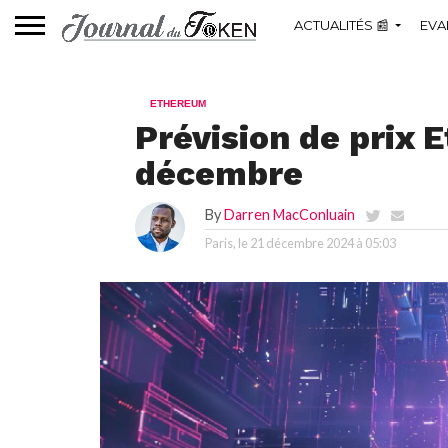
ACTUALITÉS 📰
EVA
ETHEREUM
Prévision de prix 
décembre
By
Darren MacConluain
Paris, le
21 décembre 2024 à 05:03