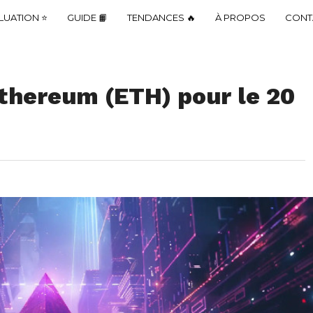
LUATION ⭐
GUIDE 📙
TENDANCES 🔥
À PROPOS
CONT
Ethereum (ETH) pour le 20