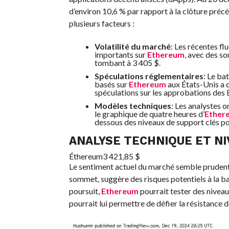
d’environ 10,6 % par rapport à la clôture préc
plusieurs facteurs :
Volatilité du marché
: Les récentes f
importants sur
Ethereum
, avec des s
tombant à 3 405 $.
Spéculations réglementaires
: Le ba
basés sur
Ethereum
aux États-Unis a co
spéculations sur les approbations des E
Modèles techniques
: Les analystes 
le graphique de quatre heures d’
Ether
dessous des niveaux de support clés pou
ANALYSE TECHNIQUE ET NI
Éthereum
3 421,85 $
Le sentiment actuel du marché semble prudent.
sommet, suggère des risques potentiels à la ba
poursuit,
Ethereum
pourrait tester des niveau
pourrait lui permettre de défier la résistance d