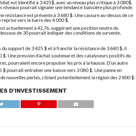
diat est identifié à 3 425$, avec un niveau plus critique à 3 080$.
 niveaux pourrait signaler une tendance baissière plus profonde.
 une résistance est présente à 3 680 $. Une cassure au-dessus de ce
 reprise vers la barre des 4 000 $.
 est actuellement à 42,76, suggérant une position neutre du
ssous de 30 pourrait indiquer des conditions de survente,
du support de 3 425 $ et à franchir la résistance de 3 680 $, il
0 $. Une pression d’achat soutenue et des catalyseurs positifs du
es, pourraient encore propulser les prix à la hausse. D’un autre
25 $ pourrait entraîner une baisse vers 3 080 $. Une panne en
 de nouvelles pertes, ciblant potentiellement la région des 2 800 $.
ES D’INVESTISSEMENT