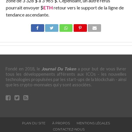
zone de 3 328 $ à 3 965 $. Cependant, un autre refus
pourrait envoyer
$
ETH
retour vers le support de la ligne de
tendance ascendante.
Fondé en 2018, le
Journal Du Token
a pour but de vous livrer
tous les développements afférents aux ICOs - les nouvelles
technologies propulsées par les start-ups de la blockchain - ainsi
que les crypto-monnaies qui y sont associées.
PLAN DU SITE
À PROPOS
MENTIONS LÉGALES
CONTACTEZ-NOUS