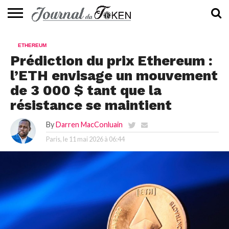
ACTUALITÉS
📰
EVALUATION
GUIDE
TENDANCES
À
CONTACTEZ-
ETHEREUM
⭐
📙
🔥
PROPOS
NOUS
Prédiction du prix Ethereum :
l’ETH envisage un mouvement
de 3 000 $ tant que la
résistance se maintient
By
Darren MacConluain
Paris, le
11 mai 2026 à 06:44