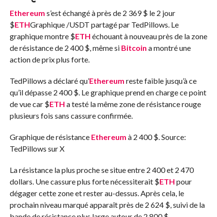
Ethereum
s’est échangé à près de 2 369 $ le 2 jour
$
ETH
Graphique /USDT partagé par TedPillows. Le
graphique montre
$
ETH
échouant à nouveau près de la zone
de résistance de 2 400 $, même si
Bitcoin
a montré une
action de prix plus forte.
TedPillows a déclaré qu’
Ethereum
reste faible jusqu’à ce
qu’il dépasse 2 400 $. Le graphique prend en charge ce point
de vue car
$
ETH
a testé la même zone de résistance rouge
plusieurs fois sans cassure confirmée.
Graphique de résistance
Ethereum
à 2 400 $. Source:
TedPillows sur X
La résistance la plus proche se situe entre 2 400 et 2 470
dollars. Une cassure plus forte nécessiterait
$
ETH
pour
dégager cette zone et rester au-dessus. Après cela, le
prochain niveau marqué apparaît près de 2 624 $, suivi de la
bande de résistance plus large autour de 2 800 $.