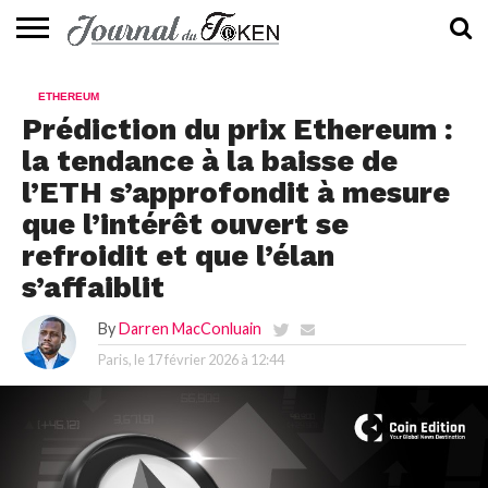
ACTUALITÉS
📰
EVALUATION
GUIDE
TENDANCES
À
CONTACTEZ-
ETHEREUM
⭐
📙
🔥
PROPOS
NOUS
Prédiction du prix Ethereum :
la tendance à la baisse de
l’ETH s’approfondit à mesure
que l’intérêt ouvert se
refroidit et que l’élan
s’affaiblit
By
Darren MacConluain
Paris, le
17 février 2026 à 12:44