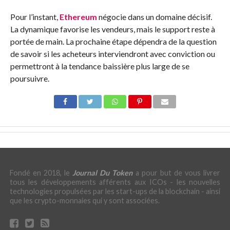
Pour l’instant,
Ethereum
négocie dans un domaine décisif.
La dynamique favorise les vendeurs, mais le support reste à
portée de main. La prochaine étape dépendra de la question
de savoir si les acheteurs interviendront avec conviction ou
permettront à la tendance baissière plus large de se
poursuivre.
Fondé en 2018, le
Journal Du Token
a pour but de vous livrer
tous les développements afférents aux ICOs - les nouvelles
technologies propulsées par les start-ups de la blockchain - ainsi
que les crypto-monnaies qui y sont associées.