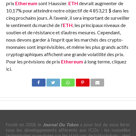
prix
Ethereum
sont
Haussier
.
ETH
devrait augmenter de
10,17% pour atteindre notre objectif de 4 853,21 $ dans les
cinq prochains jours. À l’avenir, il sera important de surveiller
le sentiment du marché de l’
ETH
, les principaux niveaux de
soutien et de résistance et d’autres mesures. Cependant,
nous devons garder à l’esprit que les marchés des crypto-
monnaies sont imprévisibles, et même les plus grands actifs
cryptographiques affichent une grande volatilité des prix.
Pour les prévisions de prix
Ethereum
à long terme, cliquez
ici.
Fondé en 2018, le
Journal Du Token
a pour but de vous livrer
tous les développements afférents aux ICOs - les nouvelles
technologies propulsées par les start-ups de la blockchain - ainsi