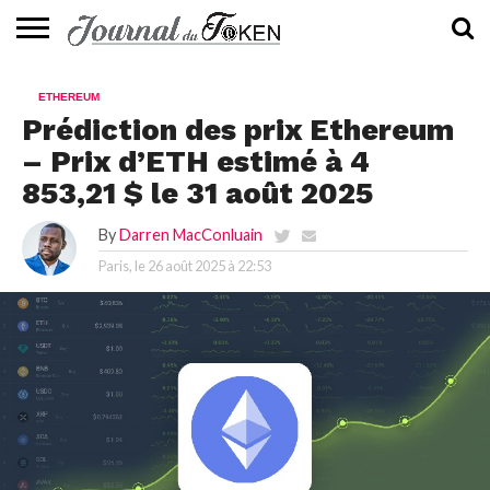
ACTUALITÉS
📰
EVALUATION
GUIDE
TENDANCES
À
CONTACTEZ-
ETHEREUM
⭐
📙
🔥
PROPOS
NOUS
Prédiction des prix Ethereum
– Prix d’ETH estimé à 4
853,21 $ le 31 août 2025
By
Darren MacConluain
Paris, le
26 août 2025 à 22:53