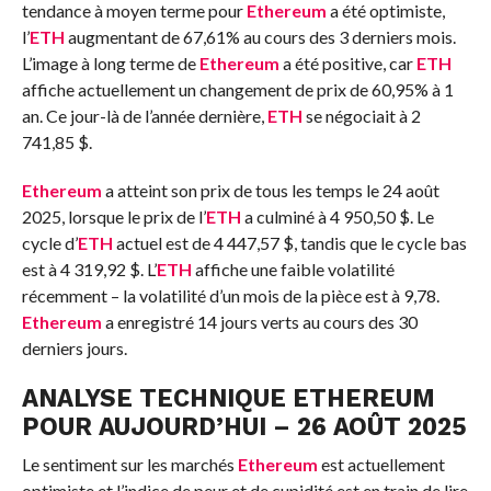
tendance à moyen terme pour
Ethereum
a été optimiste,
l’
ETH
augmentant de 67,61% au cours des 3 derniers mois.
L’image à long terme de
Ethereum
a été positive, car
ETH
affiche actuellement un changement de prix de 60,95% à 1
an. Ce jour-là de l’année dernière,
ETH
se négociait à 2
741,85 $.
Ethereum
a atteint son prix de tous les temps le 24 août
2025, lorsque le prix de l’
ETH
a culminé à 4 950,50 $. Le
cycle d’
ETH
actuel est de 4 447,57 $, tandis que le cycle bas
est à 4 319,92 $. L’
ETH
affiche une faible volatilité
récemment – la volatilité d’un mois de la pièce est à 9,78.
Ethereum
a enregistré 14 jours verts au cours des 30
derniers jours.
ANALYSE TECHNIQUE ETHEREUM
POUR AUJOURD’HUI – 26 AOÛT 2025
Le sentiment sur les marchés
Ethereum
est actuellement
optimiste et l’indice de peur et de cupidité est en train de lire